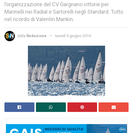
l’organizzazione del CV Gargnano vittorie per
Marinelli nei Radial e Sartorelli negli Standard. Tutto
nel ricordo di Valentin Mankin.
dalla
Redazione
lunedì 9 giugno 2014