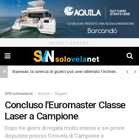
ADVERTISEMENT
Bayesian, la carenza di giudici può aver rallentato l’inchiesta
(Cronaca)
SVN solovelanet
Notizie
Regate
Concluso l'Euromaster Classe
Laser a Campione
Dopo tre giorni di regata molto intensi e sei prove
disputate presso l’Univela di Campione e