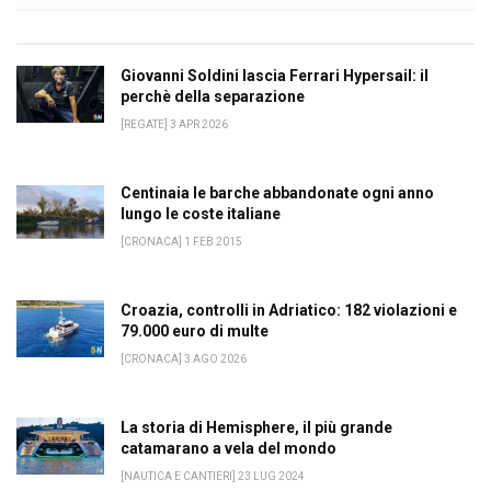
Giovanni Soldini lascia Ferrari Hypersail: il
perchè della separazione
[REGATE] 3 APR 2026
Centinaia le barche abbandonate ogni anno
lungo le coste italiane
[CRONACA] 1 FEB 2015
Croazia, controlli in Adriatico: 182 violazioni e
79.000 euro di multe
[CRONACA] 3 AGO 2026
La storia di Hemisphere, il più grande
catamarano a vela del mondo
[NAUTICA E CANTIERI] 23 LUG 2024