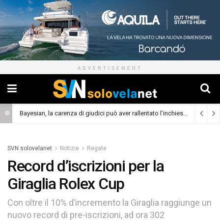
ADVERTISEMENT
Bayesian, la carenza di giudici può aver rallentato l’inchiesta
(Cronaca)
SVN solovelanet
Notizie
Regate
Record d’iscrizioni per la
Giraglia Rolex Cup
Con oltre il 10% d’incremento la Giraglia raggiunge un
nuovo record di pre-iscrizioni, ad ora 302