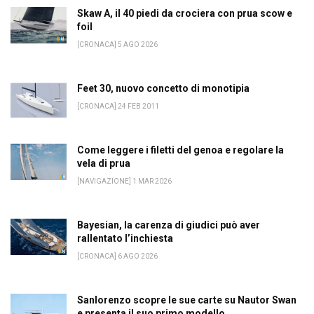
Skaw A, il 40 piedi da crociera con prua scow e
foil
[CRONACA] 5 AGO 2026
Feet 30, nuovo concetto di monotipia
[CRONACA] 24 FEB 2011
Come leggere i filetti del genoa e regolare la
vela di prua
[NAVIGAZIONE] 1 MAR 2026
Bayesian, la carenza di giudici può aver
rallentato l’inchiesta
[CRONACA] 6 AGO 2026
Sanlorenzo scopre le sue carte su Nautor Swan
e presenta il suo primo modello