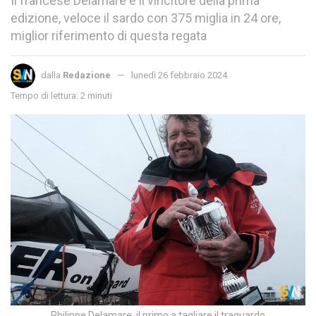
Il francese Delamare è il vincitore della prima
edizione, veloce il sardo con 375 miglia in 24 ore,
miglior riferimento di questa regata
dalla
Redazione
lunedì 26 febbraio 2024
Tempo di lettura: 2 minuti
Philippe Delamare, il primo a tagliare il traguardo