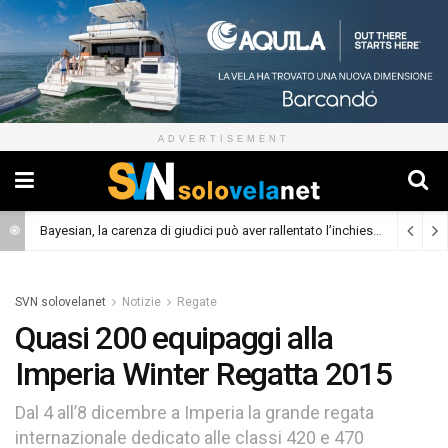
ADVERTISEMENT
Bayesian, la carenza di giudici può aver rallentato l’inchiesta
(Cronaca)
SVN solovelanet
Notizie
Regate
Quasi 200 equipaggi alla
Imperia Winter Regatta 2015
Dal 4 all’8 dicembre a Imperia la grande regata
internazionale dedicato alle classi 420 e 470