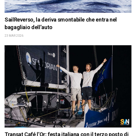
SailReverso, la deriva smontabile che entra nel
bagagliaio dell’auto
23 MAR 2026
Transat Café l’Or: festa italiana con il terzo posto di