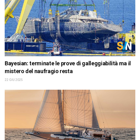
Bayesian: terminate le prove di galleggiabilità ma il
mistero del naufragio resta
22 GIU 2025