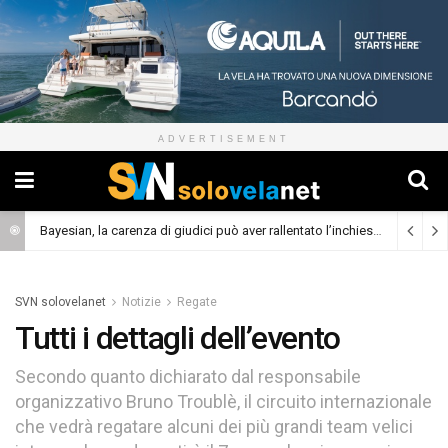
ADVERTISEMENT
Bayesian, la carenza di giudici può aver rallentato l’inchiesta
(Cronaca)
SVN solovelanet
Notizie
Regate
Tutti i dettagli dell’evento
Secondo quanto dichiarato dal responsabile
organizzativo Bruno Troublè, il circuito internazionale
che vedrà regatare alcuni dei più grandi team velici