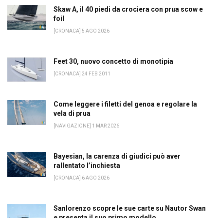
Skaw A, il 40 piedi da crociera con prua scow e
foil
[CRONACA] 5 AGO 2026
Feet 30, nuovo concetto di monotipia
[CRONACA] 24 FEB 2011
Come leggere i filetti del genoa e regolare la
vela di prua
[NAVIGAZIONE] 1 MAR 2026
Bayesian, la carenza di giudici può aver
rallentato l’inchiesta
[CRONACA] 6 AGO 2026
Sanlorenzo scopre le sue carte su Nautor Swan
e presenta il suo primo modello