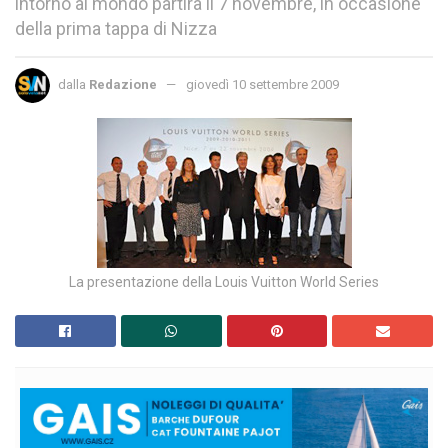
intorno al mondo partirà il 7 novembre, in occasione
della prima tappa di Nizza
dalla
Redazione
giovedì 10 settembre 2009
La presentazione della Louis Vuitton World Series