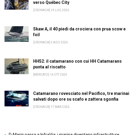
verso Québec City
[CRONACA] 14 LUG 2026
Skaw A, il 40 piedi da crociera con prua scow e
foil
[CRONACA] 5 AGO 2026
HH52: il catamarano con cui HH Catamarans
punta al riscatto
[MERCATO] 16 OTT 2025
Catamarano rovesciato nel Pacifico, tre marinai
salvati dopo ore su scafo e zattera sgonfia
[CRONACA] 17 MAR 2026
D-Marin passa a InfraVia: i marina diventano infrastrutture