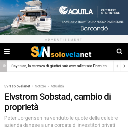
ADVERTISEMENT
Bayesian, la carenza di giudici può aver rallentato l’inchiesta
(Cronaca)
SVN solovelanet
Notizie
Attualità
Elvstrom Sobstad, cambio di
proprietà
Peter Jorgensen ha venduto le quote della celebre
azienda danese a una cordata di investitori privati