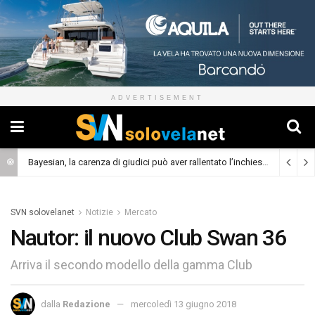
ADVERTISEMENT
Bayesian, la carenza di giudici può aver rallentato l’inchiesta
(Cronaca)
SVN solovelanet
Notizie
Mercato
Nautor: il nuovo Club Swan 36
Arriva il secondo modello della gamma Club
dalla
Redazione
mercoledì 13 giugno 2018