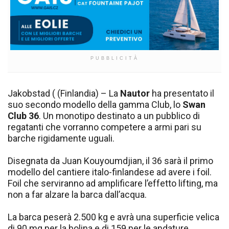
PUBBLICITÀ
Jakobstad ( (Finlandia) – La
Nautor
ha presentato il
suo secondo modello della gamma Club, lo
Swan
Club 36
. Un monotipo destinato a un pubblico di
regatanti che vorranno competere a armi pari su
barche rigidamente uguali.
Disegnata da Juan Kouyoumdjian, il 36 sarà il primo
modello del cantiere italo-finlandese ad avere i foil.
Foil che serviranno ad amplificare l’effetto lifting, ma
non a far alzare la barca dall’acqua.
La barca peserà 2.500 kg e avrà una superficie velica
di 90 mq per la bolina e di 159 per le andature