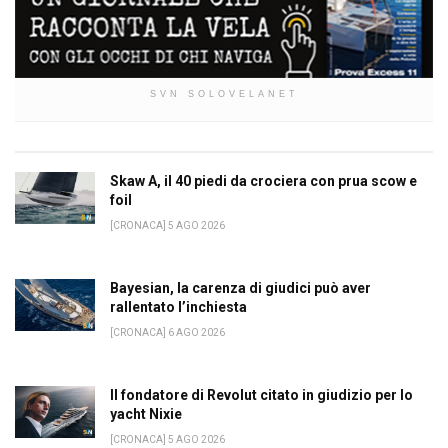
SVN SOLOVELANET
Skaw A, il 40 piedi da crociera con prua scow e
foil
[CRONACA] 5 AGO 2026
Bayesian, la carenza di giudici può aver
rallentato l’inchiesta
[CRONACA] 6 AGO 2026
Il fondatore di Revolut citato in giudizio per lo
yacht Nixie
[CRONACA] 5 AGO 2026