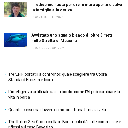
Tredicenne nuota per ore in mare aperto e salva
la famiglia alla deriva
[CRONACA] 7 FEB 2026
Avvistato uno squalo bianco di oltre 3 metri
nello Stretto di Messina
[CRONACA] 29 APR 2024
Tre V.H.F. portatili a confronto: quale scegliere tra Cobra,
Standard Horizon e Icom
L’intelligenza artificiale sale a bordo: come l’AI può cambiare la
vita in barca
Quanto consuma davvero il motore di una barca a vela
The Italian Sea Group crolla in Borsa: criticità sulle commesse e
riflessi sul caso Bayesian