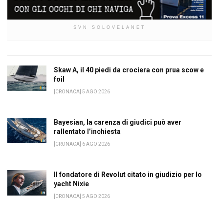
SVN SOLOVELANET
Skaw A, il 40 piedi da crociera con prua scow e
foil
[CRONACA] 5 AGO 2026
Bayesian, la carenza di giudici può aver
rallentato l’inchiesta
[CRONACA] 6 AGO 2026
Il fondatore di Revolut citato in giudizio per lo
yacht Nixie
[CRONACA] 5 AGO 2026