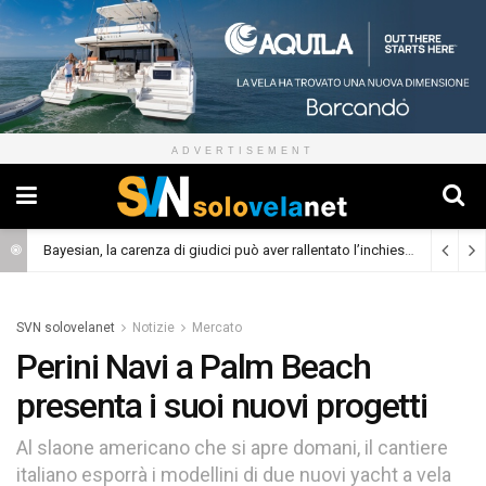
ADVERTISEMENT
Bayesian, la carenza di giudici può aver rallentato l’inchiesta
(Cronaca)
SVN solovelanet
Notizie
Mercato
Perini Navi a Palm Beach
presenta i suoi nuovi progetti
Al slaone americano che si apre domani, il cantiere
italiano esporrà i modellini di due nuovi yacht a vela