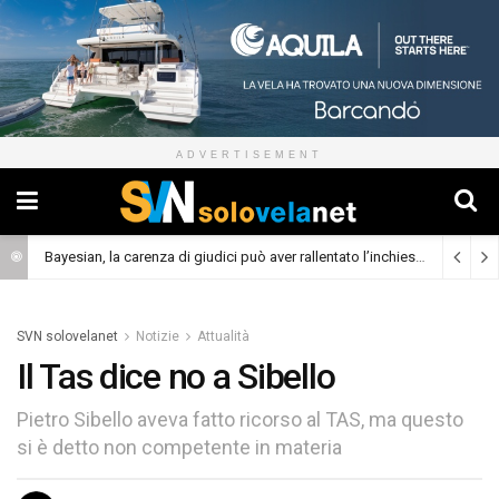
ADVERTISEMENT
Bayesian, la carenza di giudici può aver rallentato l’inchiesta
(Cronaca)
SVN solovelanet
Notizie
Attualità
Il Tas dice no a Sibello
Pietro Sibello aveva fatto ricorso al TAS, ma questo
si è detto non competente in materia