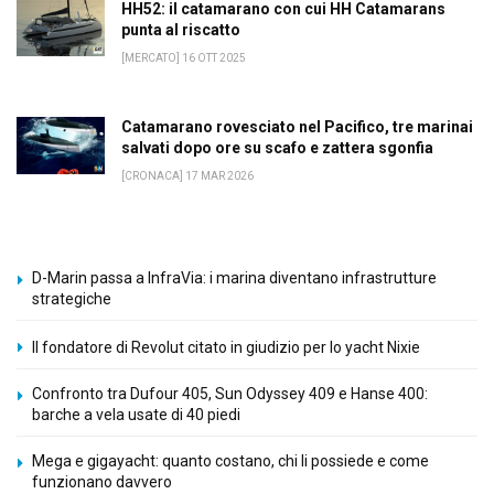
HH52: il catamarano con cui HH Catamarans
punta al riscatto
[MERCATO] 16 OTT 2025
Catamarano rovesciato nel Pacifico, tre marinai
salvati dopo ore su scafo e zattera sgonfia
[CRONACA] 17 MAR 2026
D-Marin passa a InfraVia: i marina diventano infrastrutture
strategiche
Il fondatore di Revolut citato in giudizio per lo yacht Nixie
Confronto tra Dufour 405, Sun Odyssey 409 e Hanse 400:
barche a vela usate di 40 piedi
Mega e gigayacht: quanto costano, chi li possiede e come
funzionano davvero