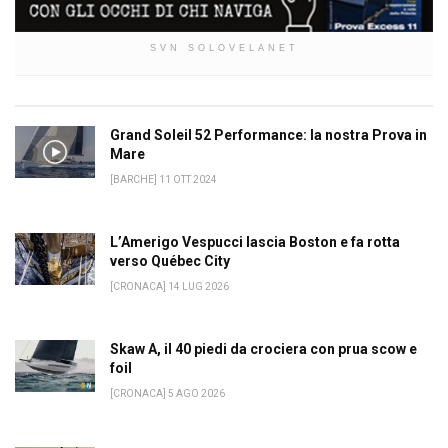
SVN SOLOVELANET
Grand Soleil 52 Performance: la nostra Prova in
Mare
[BARCHE] 11 OTT 2024
L’Amerigo Vespucci lascia Boston e fa rotta
verso Québec City
[CRONACA] 14 LUG 2026
Skaw A, il 40 piedi da crociera con prua scow e
foil
[CRONACA] 5 AGO 2026