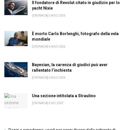
Il fondatore di Revolut citato in giudizio per lo
yacht Nixie
[CRONACA] 5 AGO 2026
È morto Carlo Borlenghi, fotografo della vela
mondiale
[CRONACA] 4 AGO 2026
Bayesian, la carenza di giudici può aver
rallentato l’inchiesta
[CRONACA] 6 AGO 2026
Una sezione intitolata a Straulino
[CRONACA] 5 DIC 2007
Razzi a capodanno: usarli per scopi diversi dalla richiesta di