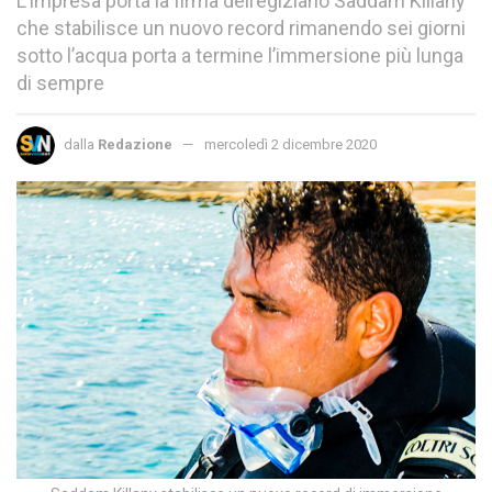
L’impresa porta la firma dell’egiziano Saddam Killany
che stabilisce un nuovo record rimanendo sei giorni
sotto l’acqua porta a termine l’immersione più lunga
di sempre
dalla
Redazione
mercoledì 2 dicembre 2020