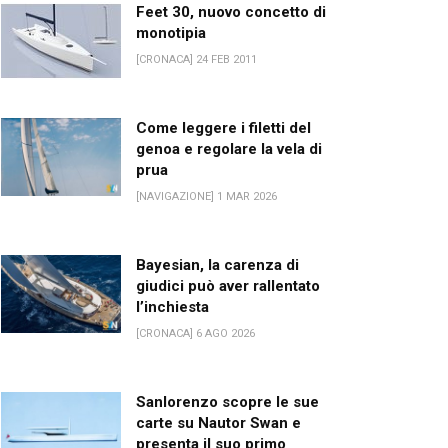
Feet 30, nuovo concetto di
monotipia
[CRONACA] 24 FEB 2011
Come leggere i filetti del
genoa e regolare la vela di
prua
[NAVIGAZIONE] 1 MAR 2026
Bayesian, la carenza di
giudici può aver rallentato
l’inchiesta
[CRONACA] 6 AGO 2026
Sanlorenzo scopre le sue
carte su Nautor Swan e
presenta il suo primo