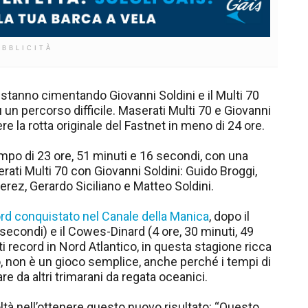
UBBLICITÀ
i stanno cimentando Giovanni Soldini e il Multi 70
 un percorso difficile. Maserati Multi 70 e Giovanni
re la rotta originale del Fastnet in meno di 24 ore.
empo di 23 ore, 51 minuti e 16 secondi, con una
rati Multi 70 con Giovanni Soldini: Guido Broggi,
rez, Gerardo Siciliano e Matteo Soldini.
rd conquistato nel Canale della Manica
, dopo il
 secondi) e il Cowes-Dinard (4 ore, 30 minuti, 49
 record in Nord Atlantico, in questa stagione ricca
o, non è un gioco semplice, anche perché i tempi di
re da altri trimarani da regata oceanici.
oltà nell’ottenere questo nuovo risultato: “Questo