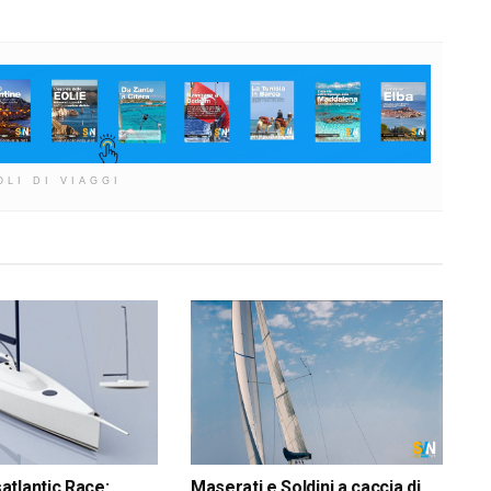
OLI DI VIAGGI
tlantic Race:
Maserati e Soldini a caccia di