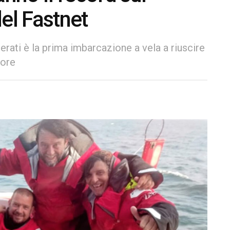
el Fastnet
rati è la prima imbarcazione a vela a riuscire
 ore