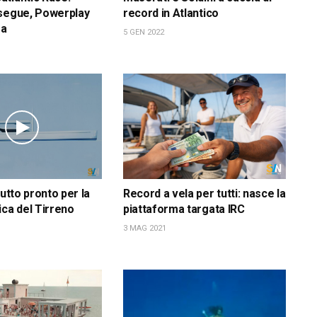
nsegue, Powerplay
record in Atlantico
ga
5 GEN 2022
tutto pronto per la
Record a vela per tutti: nasce la
ica del Tirreno
piattaforma targata IRC
3 MAG 2021