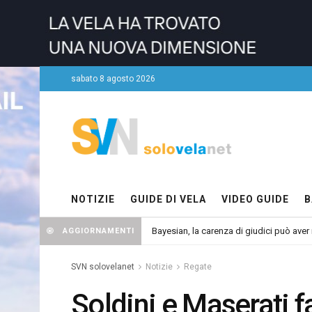
sabato 8 agosto 2026
NOTIZIE
GUIDE DI VELA
VIDEO GUIDE
B
Bayesian, la carenza di giudici può aver r
AGGIORNAMENTI
SVN solovelanet
Notizie
Regate
Soldini e Maserati f