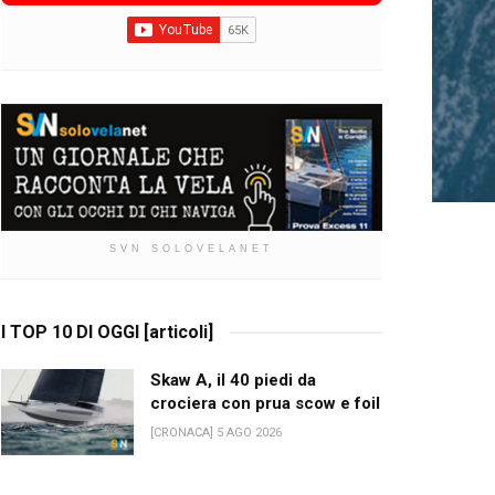
SVN SOLOVELANET
I TOP 10 DI OGGI [articoli]
Skaw A, il 40 piedi da
crociera con prua scow e foil
[CRONACA] 5 AGO 2026