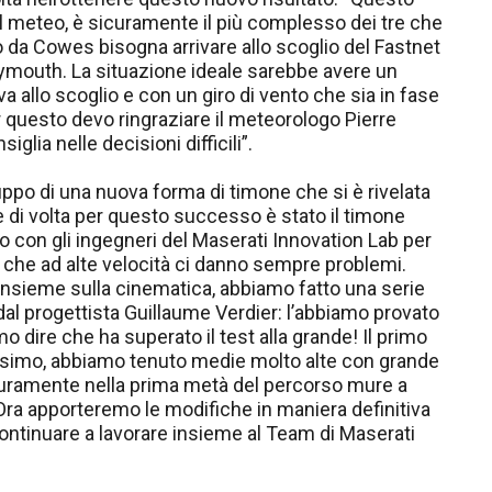
del meteo, è sicuramente il più complesso dei tre che
da Cowes bisogna arrivare allo scoglio del Fastnet
 Plymouth. La situazione ideale sarebbe avere un
a allo scoglio e con un giro di vento che sia in fase
r questo devo ringraziare il meteorologo Pierre
lia nelle decisioni difficili”.
uppo di una nuova forma di timone che si è rivelata
iave di volta per questo successo è stato il timone
o con gli ingegneri del Maserati Innovation Lab per
ni che ad alte velocità ci danno sempre problemi.
 insieme sulla cinematica, abbiamo fatto una serie
 dal progettista Guillaume Verdier: l’abbiamo provato
o dire che ha superato il test alla grande! Il primo
locissimo, abbiamo tenuto medie molto alte con grande
sicuramente nella prima metà del percorso mure a
Ora apporteremo le modifiche in maniera definitiva
continuare a lavorare insieme al Team di Maserati