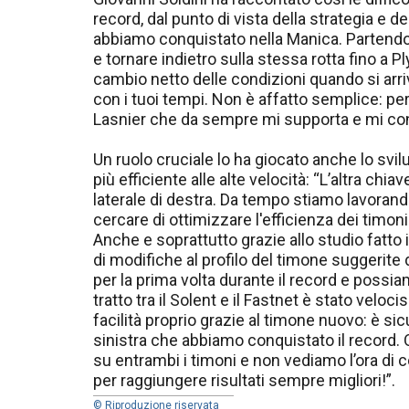
record, dal punto di vista della strategia e 
abbiamo conquistato nella Manica. Partendo 
e tornare indietro sulla stessa rotta fino a
cambio netto delle condizioni quando si arriv
con i tuoi tempi. Non è affatto semplice: pe
Lasnier che da sempre mi supporta e mi consig
Un ruolo cruciale lo ha giocato anche lo svil
più efficiente alle alte velocità: “L’altra ch
laterale di destra. Da tempo stiamo lavorand
cercare di ottimizzare l'efficienza dei timo
Anche e soprattutto grazie allo studio fatto
di modifiche al profilo del timone suggerite
per la prima volta durante il record e possiam
tratto tra il Solent e il Fastnet è stato ve
facilità proprio grazie al timone nuovo: è 
sinistra che abbiamo conquistato il record. 
su entrambi i timoni e non vediamo l’ora di 
per raggiungere risultati sempre migliori!”.
© Riproduzione riservata