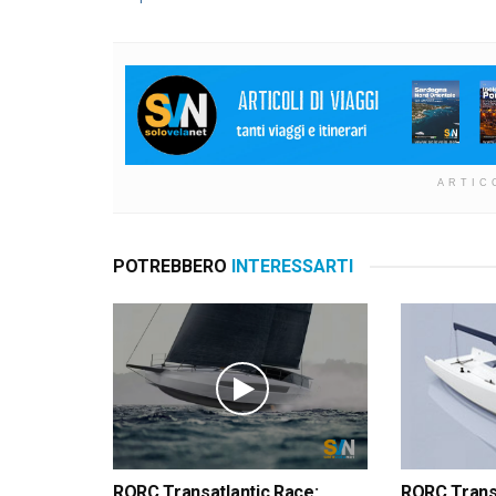
ARTIC
POTREBBERO
INTERESSARTI
RORC Transatlantic Race:
RORC Transa