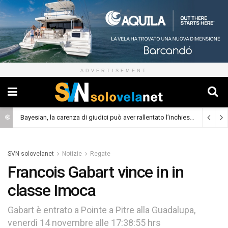
ADVERTISEMENT
Bayesian, la carenza di giudici può aver rallentato l’inchiesta
(Cronaca)
SVN solovelanet
Notizie
Regate
Francois Gabart vince in in
classe Imoca
Gabart è entrato a Pointe a Pitre alla Guadalupa,
venerdì 14 novembre alle 17:38:55 hrs