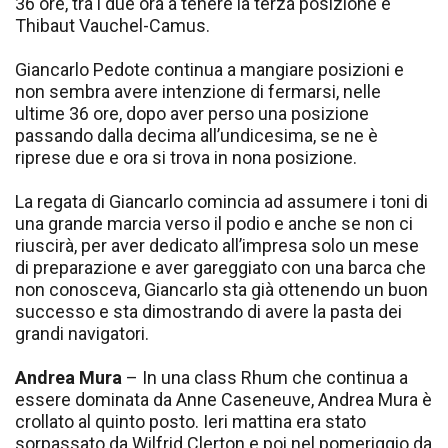
36 ore, tra i due ora a tenere la terza posizione è
Thibaut Vauchel-Camus.
Giancarlo Pedote continua a mangiare posizioni e
non sembra avere intenzione di fermarsi, nelle
ultime 36 ore, dopo aver perso una posizione
passando dalla decima all’undicesima, se ne è
riprese due e ora si trova in nona posizione.
La regata di Giancarlo comincia ad assumere i toni di
una grande marcia verso il podio e anche se non ci
riuscirà, per aver dedicato all’impresa solo un mese
di preparazione e aver gareggiato con una barca che
non conosceva, Giancarlo sta già ottenendo un buon
successo e sta dimostrando di avere la pasta dei
grandi navigatori.
Andrea Mura
– In una class Rhum che continua a
essere dominata da Anne Caseneuve, Andrea Mura è
crollato al quinto posto. Ieri mattina era stato
sorpassato da Wilfrid Clerton e poi nel pomeriggio da