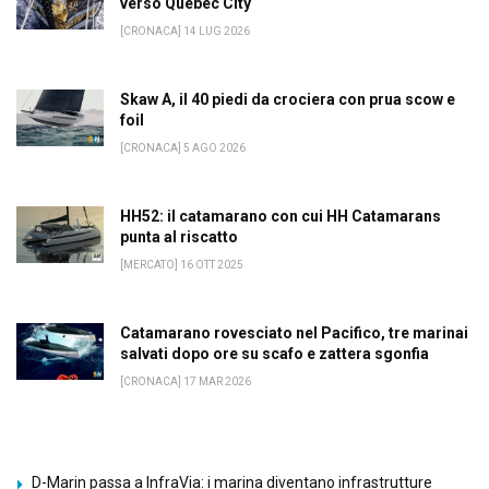
verso Québec City
[CRONACA] 14 LUG 2026
Skaw A, il 40 piedi da crociera con prua scow e
foil
[CRONACA] 5 AGO 2026
HH52: il catamarano con cui HH Catamarans
punta al riscatto
[MERCATO] 16 OTT 2025
Catamarano rovesciato nel Pacifico, tre marinai
salvati dopo ore su scafo e zattera sgonfia
[CRONACA] 17 MAR 2026
D-Marin passa a InfraVia: i marina diventano infrastrutture