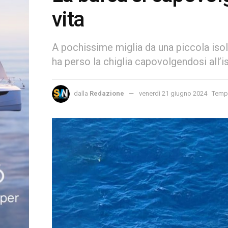
vita
A pochissime miglia da una piccola isola
ha perso la chiglia capovolgendosi all’i
dalla
Redazione
venerdì 21 giugno 2024
Tempo