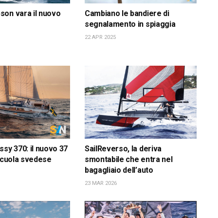
on vara il nuovo
Cambiano le bandiere di
segnalamento in spiaggia
22 APR 2025
ssy 370: il nuovo 37
SailReverso, la deriva
 scuola svedese
smontabile che entra nel
bagagliaio dell’auto
23 MAR 2026