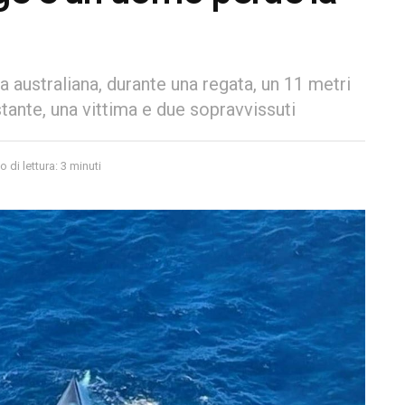
 australiana, durante una regata, un 11 metri
stante, una vittima e due sopravvissuti
 di lettura: 3 minuti