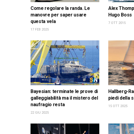
Come regolare la randa. Le
Alex Thomps
manovre per saper usare
Hugo Boss
questa vela
7 OTT 2015
17 FEB 2025
Bayesian: terminate le prove di
Hallberg-Ra
galleggiabilità ma il mistero del
piedi della
naufragio resta
15 OTT 2025
22 GIU 2025