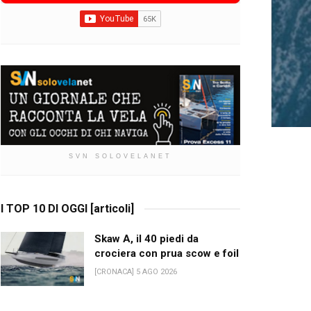
SVN SOLOVELANET
I TOP 10 DI OGGI [articoli]
Skaw A, il 40 piedi da
crociera con prua scow e foil
[CRONACA] 5 AGO 2026