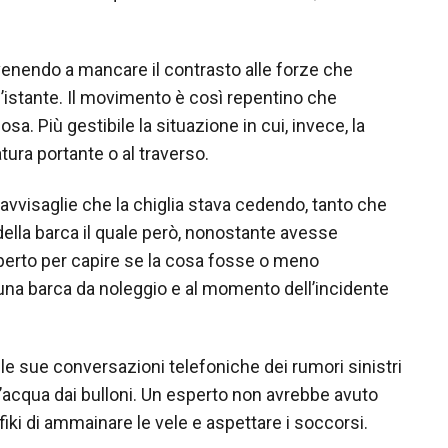
 venendo a mancare il contrasto alle forze che
ll’istante. Il movimento è così repentino che
sa. Più gestibile la situazione in cui, invece, la
tura portante o al traverso.
 avvisaglie che la chiglia stava cedendo, tanto che
 della barca il quale però, nonostante avesse
erto per capire se la cosa fosse o meno
a una barca da noleggio e al momento dell’incidente
lle sue conversazioni telefoniche dei rumori sinistri
i d’acqua dai bulloni. Un esperto non avrebbe avuto
afiki di ammainare le vele e aspettare i soccorsi.