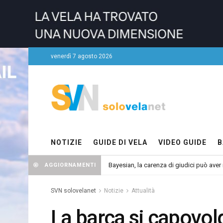
venerdì 7 agosto 2026
NOTIZIE
GUIDE DI VELA
VIDEO GUIDE
B
Bayesian, la carenza di giudici può aver r
AGGIORNAMENTI
SVN solovelanet
Notizie
Attualità
La barca si capovol