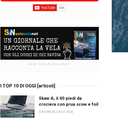
SVN SOLOVELANET
I TOP 10 DI OGGI [articoli]
Skaw A, il 40 piedi da
crociera con prua scow e foil
[CRONACA] 5 AGO 2026