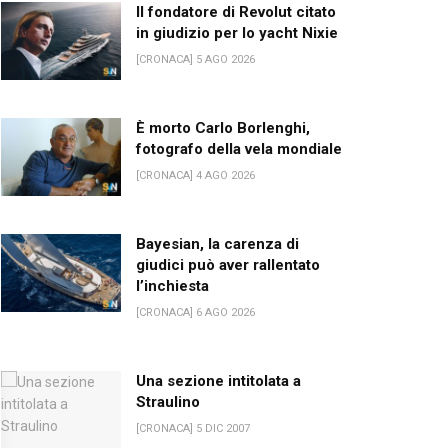
Il fondatore di Revolut citato
in giudizio per lo yacht Nixie
[CRONACA] 5 AGO 2026
È morto Carlo Borlenghi,
fotografo della vela mondiale
[CRONACA] 4 AGO 2026
Bayesian, la carenza di
giudici può aver rallentato
l’inchiesta
[CRONACA] 6 AGO 2026
Una sezione intitolata a
Straulino
[CRONACA] 5 DIC 2007