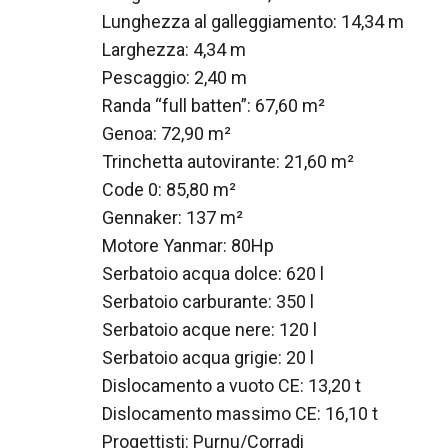
Lunghezza al galleggiamento: 14,34 m
Larghezza: 4,34 m
Pescaggio: 2,40 m
Randa “full batten”: 67,60 m²
Genoa: 72,90 m²
Trinchetta autovirante: 21,60 m²
Code 0: 85,80 m²
Gennaker: 137 m²
Motore Yanmar: 80Hp
Serbatoio acqua dolce: 620 l
Serbatoio carburante: 350 l
Serbatoio acque nere: 120 l
Serbatoio acqua grigie: 20 l
Dislocamento a vuoto CE: 13,20 t
Dislocamento massimo CE: 16,10 t
Progettisti: Purnu/Corradi