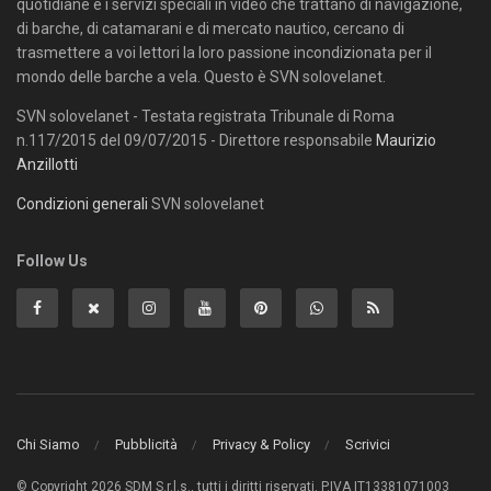
quotidiane e i servizi speciali in video che trattano di navigazione,
di barche, di catamarani e di mercato nautico, cercano di
trasmettere a voi lettori la loro passione incondizionata per il
mondo delle barche a vela. Questo è SVN solovelanet.
SVN solovelanet - Testata registrata Tribunale di Roma
n.117/2015 del 09/07/2015 - Direttore responsabile
Maurizio
Anzillotti
Condizioni generali
SVN solovelanet
Follow Us
Chi Siamo
Pubblicità
Privacy & Policy
Scrivici
© Copyright 2026 SDM S.r.l.s., tutti i diritti riservati. P.IVA IT13381071003