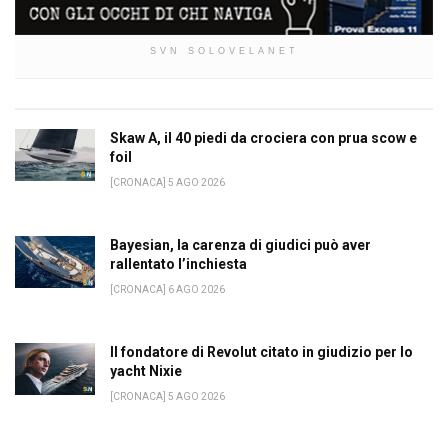
SVN SOLOVELANET
Skaw A, il 40 piedi da crociera con prua scow e
foil
[CRONACA] 5 AGO 2026
Bayesian, la carenza di giudici può aver
rallentato l’inchiesta
[CRONACA] 6 AGO 2026
Il fondatore di Revolut citato in giudizio per lo
yacht Nixie
[CRONACA] 5 AGO 2026