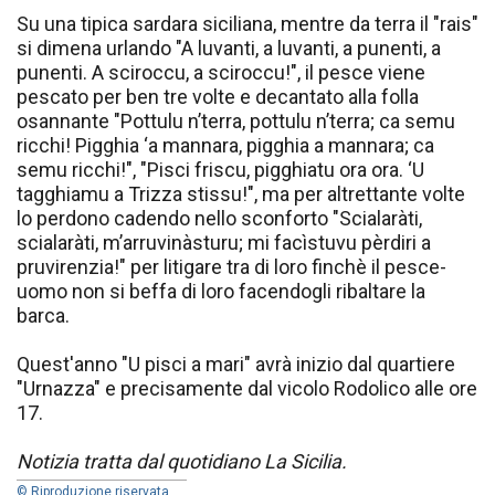
Su una tipica sardara siciliana, mentre da terra il "rais"
si dimena urlando "A luvanti, a luvanti, a punenti, a
punenti. A sciroccu, a sciroccu!", il pesce viene
pescato per ben tre volte e decantato alla folla
osannante "Pottulu n’terra, pottulu n’terra; ca semu
ricchi! Pigghia ‘a mannara, pigghia a mannara; ca
semu ricchi!", "Pisci friscu, pigghiatu ora ora. ‘U
tagghiamu a Trizza stissu!", ma per altrettante volte
lo perdono cadendo nello sconforto "Scialaràti,
scialaràti, m’arruvinàsturu; mi facìstuvu pèrdiri a
pruvirenzia!" per litigare tra di loro finchè il pesce-
uomo non si beffa di loro facendogli ribaltare la
barca.
Quest'anno "U pisci a mari" avrà inizio dal quartiere
"Urnazza" e precisamente dal vicolo Rodolico alle ore
17.
Notizia tratta dal quotidiano La Sicilia.
© Riproduzione riservata