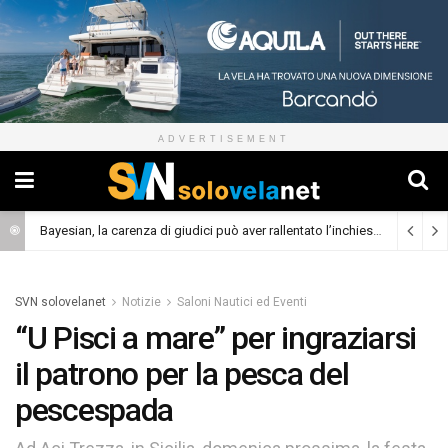
ADVERTISEMENT
Bayesian, la carenza di giudici può aver rallentato l’inchiesta
(Cronaca)
SVN solovelanet
Notizie
Saloni Nautici ed Eventi
“U Pisci a mare” per ingraziarsi
il patrono per la pesca del
pescespada