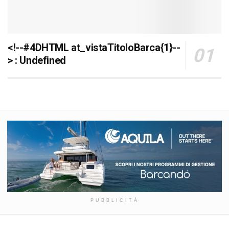
<!--#4DHTML at_vistaTitoloBarca{1}--
> : Undefined
PUBBLICITÀ