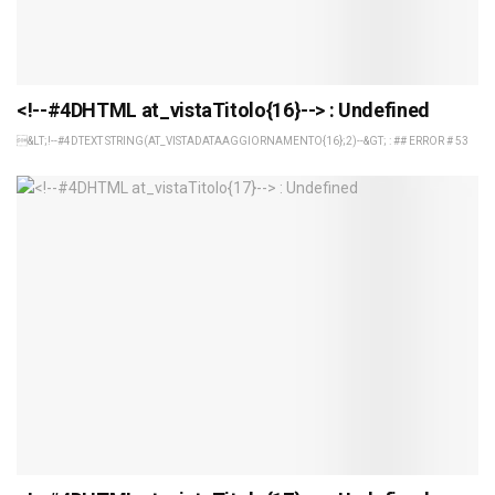
<!--#4DHTML at_vistaTitolo{16}--> : Undefined
&LT;!--#4DTEXT STRING(AT_VISTADATAAGGIORNAMENTO{16};2)--&GT; : ## ERROR # 53