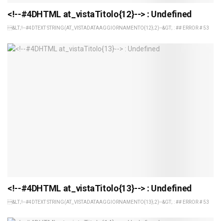
<!--#4DHTML at_vistaTitolo{12}--> : Undefined
&LT;!--#4DTEXT STRING(AT_VISTADATAAGGIORNAMENTO{12};2)--&GT; : ## ERROR # 53
<!--#4DHTML at_vistaTitolo{13}--> : Undefined
&LT;!--#4DTEXT STRING(AT_VISTADATAAGGIORNAMENTO{13};2)--&GT; : ## ERROR # 53