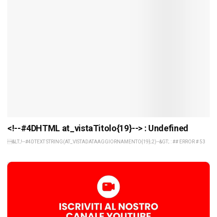
<!--#4DHTML at_vistaTitolo{19}--> : Undefined
&LT;!--#4DTEXT STRING(AT_VISTADATAAGGIORNAMENTO{19};2)--&GT; : ## ERROR # 53