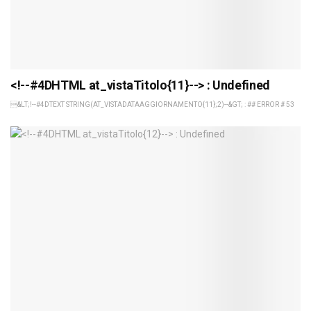
<!--#4DHTML at_vistaTitolo{11}--> : Undefined
&LT;!--#4DTEXT STRING(AT_VISTADATAAGGIORNAMENTO{11};2)--&GT; : ## ERROR # 53