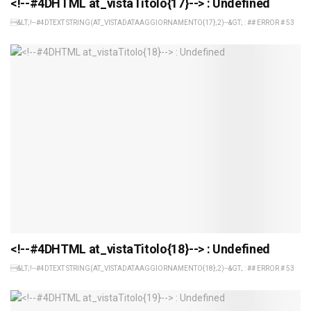
<!--#4DHTML at_vistaTitolo{17}--> : Undefined
&LT;!--#4DTEXT STRING(AT_VISTADATAAGGIORNAMENTO{17};2)--&GT; : ## ERROR # 53
<!--#4DHTML at_vistaTitolo{18}--> : Undefined
&LT;!--#4DTEXT STRING(AT_VISTADATAAGGIORNAMENTO{18};2)--&GT; : ## ERROR # 53