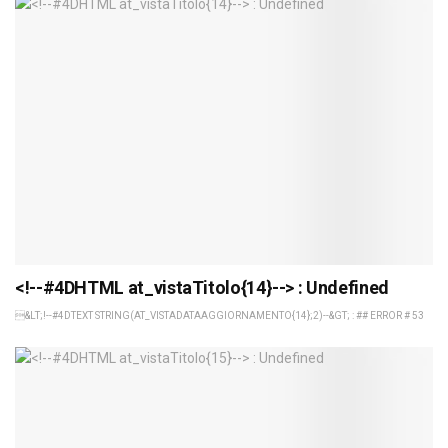
<!--#4DHTML at_vistaTitolo{14}--> : Undefined
&LT;!--#4DTEXT STRING(AT_VISTADATAAGGIORNAMENTO{14};2)--&GT; : ## ERROR # 53