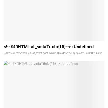
<!--#4DHTML at_vistaTitolo{15}--> : Undefined
&LT;!--#4DTEXT STRING(AT_VISTADATAAGGIORNAMENTO{15};2)--&GT; : ## ERROR # 53