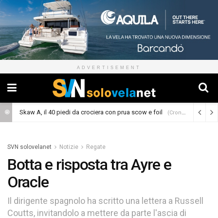
ADVERTISEMENT
Skaw A, il 40 piedi da crociera con prua scow e foil
(Cronaca)
SVN solovelanet
Notizie
Regate
Botta e risposta tra Ayre e
Oracle
Il dirigente spagnolo ha scritto una lettera a Russell
Coutts, invitandolo a mettere da parte l'ascia di