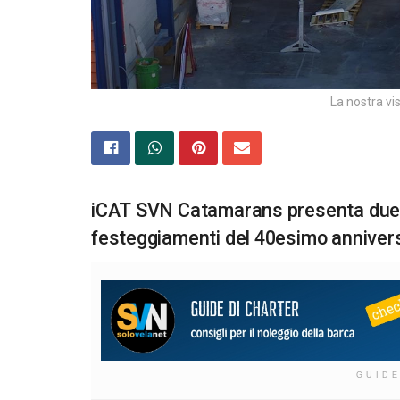
La nostra vi
iCAT SVN Catamarans presenta due d
festeggiamenti del 40esimo annivers
GUIDE