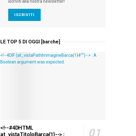
iscriviti alla nostra newsletter!
ISCRIVITI
LE TOP 5 DI OGGI [barche]
<!--4DIF (at_vistaPathImmagineBarca{1}#"")--> : A
Boolean argument was expected.
<!--#4DHTML
at_vistaTitoloBarca{1}--> :