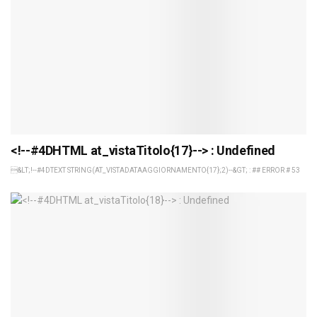
<!--#4DHTML at_vistaTitolo{17}--> : Undefined
&LT;!--#4DTEXT STRING(AT_VISTADATAAGGIORNAMENTO{17};2)--&GT; : ## ERROR # 53