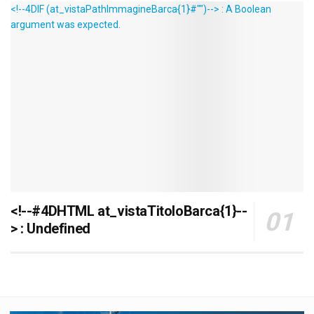
<!--4DIF (at_vistaPathImmagineBarca{1}#"")--> : A Boolean
argument was expected.
<!--#4DHTML at_vistaTitoloBarca{1}--
> : Undefined