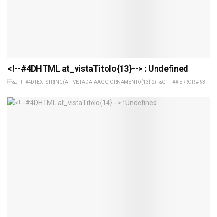
<!--#4DHTML at_vistaTitolo{13}--> : Undefined
&LT;!--#4DTEXT STRING(AT_VISTADATAAGGIORNAMENTO{13};2)--&GT; : ## ERROR # 53