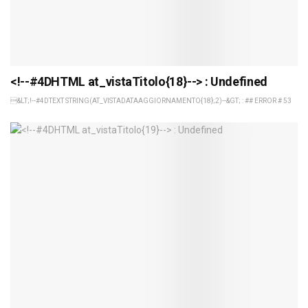
<!--#4DHTML at_vistaTitolo{18}--> : Undefined
&LT;!--#4DTEXT STRING(AT_VISTADATAAGGIORNAMENTO{18};2)--&GT; : ## ERROR # 53