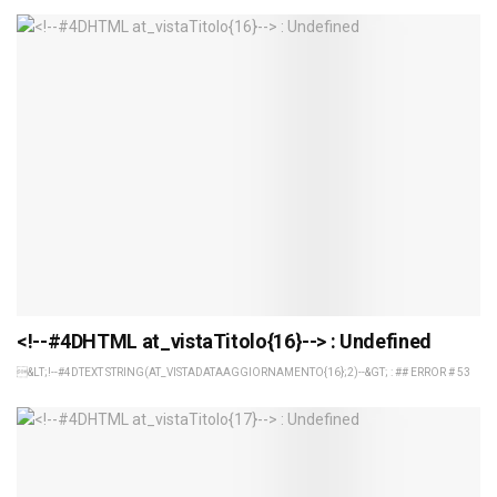
<!--#4DHTML at_vistaTitolo{16}--> : Undefined
&LT;!--#4DTEXT STRING(AT_VISTADATAAGGIORNAMENTO{16};2)--&GT; : ## ERROR # 53