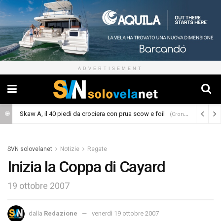
ADVERTISEMENT
Skaw A, il 40 piedi da crociera con prua scow e foil
(Cronaca)
SVN solovelanet
Notizie
Regate
Inizia la Coppa di Cayard
19 ottobre 2007
dalla
Redazione
venerdì 19 ottobre 2007