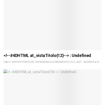
<!--#4DHTML at_vistaTitolo{12}--> : Undefined
&LT;!--#4DTEXT STRING(AT_VISTADATAAGGIORNAMENTO{12};2)--&GT; : ## ERROR # 53