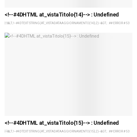
<!--#4DHTML at_vistaTitolo{14}--> : Undefined
&LT;!--#4DTEXT STRING(AT_VISTADATAAGGIORNAMENTO{14};2)--&GT; : ## ERROR # 53
<!--#4DHTML at_vistaTitolo{15}--> : Undefined
&LT;!--#4DTEXT STRING(AT_VISTADATAAGGIORNAMENTO{15};2)--&GT; : ## ERROR # 53