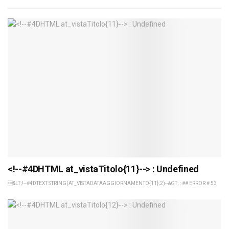
<!--#4DHTML at_vistaTitolo{11}--> : Undefined
&LT;!--#4DTEXT STRING(AT_VISTADATAAGGIORNAMENTO{11};2)--&GT; : ## ERROR # 53