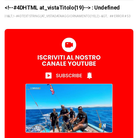
<!--#4DHTML at_vistaTitolo{19}--> : Undefined
&LT;!--#4DTEXT STRING(AT_VISTADATAAGGIORNAMENTO{19};2)--&GT; : ## ERROR # 53