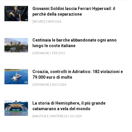
Giovanni Soldini lascia Ferrari Hypersail: il
perchè della separazione
[REGATE] 3 APR 2026
Centinaia le barche abbandonate ogni anno
lungo le coste italiane
[CRONACA] 1 FEB 2015
Croazia, controlli in Adriatico: 182 violazioni e
79.000 euro di multe
[CRONACA] 3 AGO 2026
La storia di Hemisphere, il più grande
catamarano a vela del mondo
[NAUTICA E CANTIERI] 23 LUG 2024