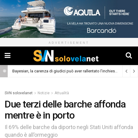
ADVERTISEMENT
Bayesian, la carenza di giudici può aver rallentato l’inchiesta
(Cronaca)
SVN solovelanet
Notizie
Attualità
Due terzi delle barche affonda
mentre è in porto
Il 69% delle barche da diporto negli Stati Uniti affonda
quando è all’ormeggio