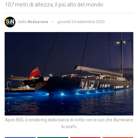
107 metri di altezza, il più alto del mondo
dalla
Redazione
giovedì 24 settembre 2020
Apex 850, il rendering della barca di notte con le luci che illuminano
lo scafo