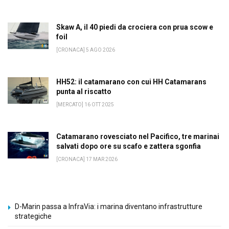
Skaw A, il 40 piedi da crociera con prua scow e
foil
[CRONACA] 5 AGO 2026
HH52: il catamarano con cui HH Catamarans
punta al riscatto
[MERCATO] 16 OTT 2025
Catamarano rovesciato nel Pacifico, tre marinai
salvati dopo ore su scafo e zattera sgonfia
[CRONACA] 17 MAR 2026
D-Marin passa a InfraVia: i marina diventano infrastrutture
strategiche