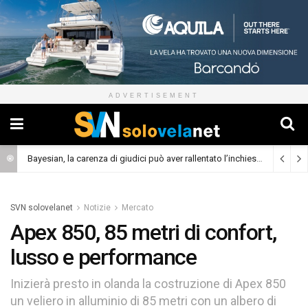
ADVERTISEMENT
Bayesian, la carenza di giudici può aver rallentato l’inchiesta
(Cronaca)
SVN solovelanet
Notizie
Mercato
Apex 850, 85 metri di confort,
lusso e performance
Inizierà presto in olanda la costruzione di Apex 850
un veliero in alluminio di 85 metri con un albero di