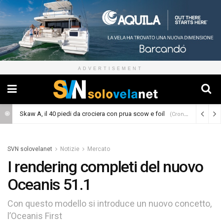
ADVERTISEMENT
Skaw A, il 40 piedi da crociera con prua scow e foil
(Cronaca)
SVN solovelanet
Notizie
Mercato
I rendering completi del nuovo
Oceanis 51.1
Con questo modello si introduce un nuovo concetto,
l’Oceanis First