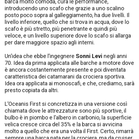
barca molto comoda, cura le performance,
introducendo uno scafo che grazie a uno scalino
posto poco sopra al galleggiamento, ha due livelli. Il
livello inferiore, quello che si trova in acqua, dove lo
scafo è più stretto, più penetrante e quindi più
veloce, e un livello superiore dove lo scafo si allarga
per dare maggiore spazio agli interni.
Un’idea che ebbe l’ingegnere
Sonni Levi
negli anni
70. Idea da prima applicata alle barche a motore dove
è ancora costantemente presente e poi diventata
caratteristica dei catamarani da crociera sportiva.
Idea ora applicata ai monoscafi, e che, crediamo, sarà
presto copiata da altri.
L’Oceanis First si concretizza in una versione così
chiamata dove le attrezzature sono più sportive, il
bulbo è in piombo e l’albero in carbonio, la superficie
velica cresce circa del 35% e la barca si avvicina
molto a quello che era una volta il First. Certo, rimarrà
sempre una barca nata per la crociera, ma da cruiser,