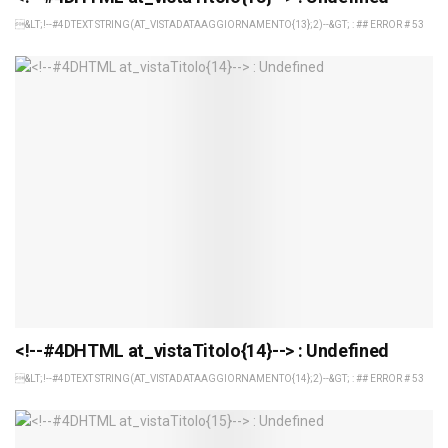
&LT;!--#4DTEXT STRING(AT_VISTADATAAGGIORNAMENTO{13};2)--&GT; : ## ERROR # 53
<!--#4DHTML at_vistaTitolo{14}--> : Undefined
&LT;!--#4DTEXT STRING(AT_VISTADATAAGGIORNAMENTO{14};2)--&GT; : ## ERROR # 53