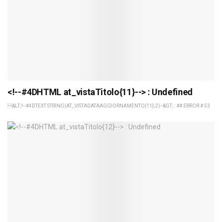
<!--#4DHTML at_vistaTitolo{11}--> : Undefined
&LT;!--#4DTEXT STRING(AT_VISTADATAAGGIORNAMENTO{11};2)--&GT; : ## ERROR # 53