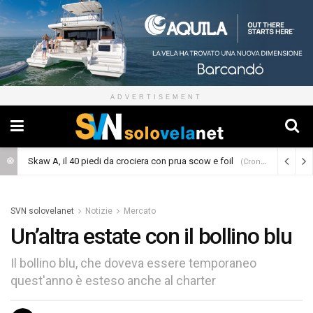
ADVERTISEMENT
Skaw A, il 40 piedi da crociera con prua scow e foil
(Cronaca)
SVN solovelanet
Notizie
Mercato
Un’altra estate con il bollino blu
Il bollino blu, che doveva essere temporaneo
quest'anno è esteso anche al charter