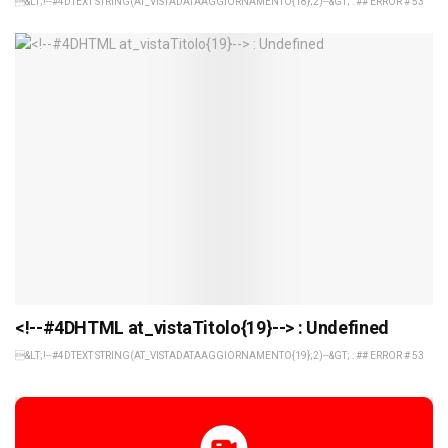
&LT;!--#4DTEXT STRING(AT_VISTADATAAGGIORNAMENTO{18};2)--&GT; : ## ERROR # 53
<!--#4DHTML at_vistaTitolo{19}--> : Undefined
&LT;!--#4DTEXT STRING(AT_VISTADATAAGGIORNAMENTO{19};2)--&GT; : ## ERROR # 53