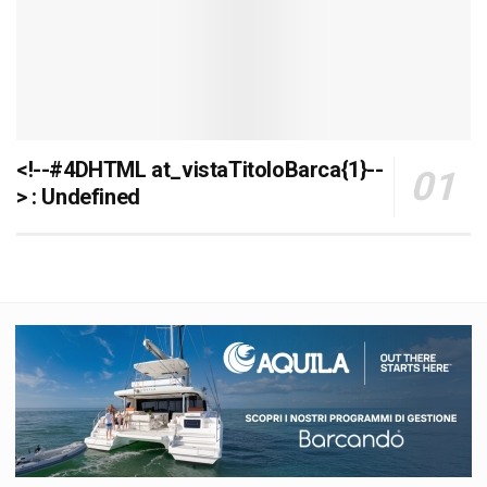
<!--#4DHTML at_vistaTitoloBarca{1}--
> : Undefined