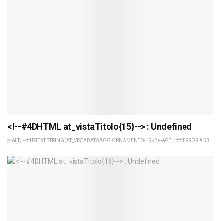
<!--#4DHTML at_vistaTitolo{15}--> : Undefined
&LT;!--#4DTEXT STRING(AT_VISTADATAAGGIORNAMENTO{15};2)--&GT; : ## ERROR # 53