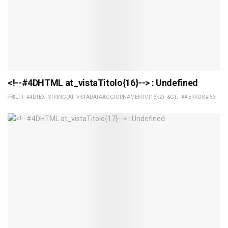
<!--#4DHTML at_vistaTitolo{16}--> : Undefined
&LT;!--#4DTEXT STRING(AT_VISTADATAAGGIORNAMENTO{16};2)--&GT; : ## ERROR # 53