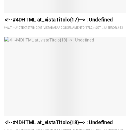
<!--#4DHTML at_vistaTitolo{17}--> : Undefined
&LT;!--#4DTEXT STRING(AT_VISTADATAAGGIORNAMENTO{17};2)--&GT; : ## ERROR # 53
<!--#4DHTML at_vistaTitolo{18}--> : Undefined