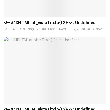
<!--#4DHTML at_vistaTitolo{12}--> : Undefined
&LT;!--#4DTEXT STRING(AT_VISTADATAAGGIORNAMENTO{12};2)--&GT; : ## ERROR # 53
<!--#4DHTML at_vistaTitolo{13}--> : Undefined