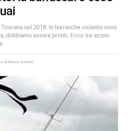
guai
 Toscana nel 2018: le burrasche violente sono
da, dobbiamo essere pronti. Ecco tre azioni
ga
 di lettura: 4 minuti