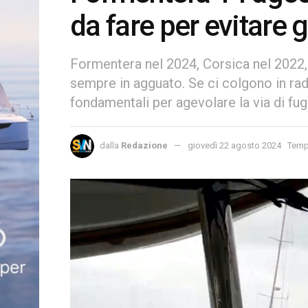
da fare per evitare 
Formentera nel 2024, Corsica nel 2022,
sempre in agguato. Se ci colgono in ra
fondamentali per agevolare la via di fu
dalla
Redazione
giovedì 22 agosto 2024
Tempo