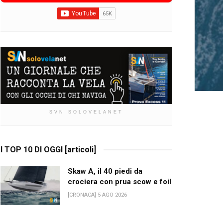
SVN SOLOVELANET
I TOP 10 DI OGGI [articoli]
Skaw A, il 40 piedi da
crociera con prua scow e foil
[CRONACA] 5 AGO 2026