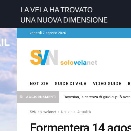
venerdì 7 agosto 2026
NOTIZIE
GUIDE DI VELA
VIDEO GUIDE
B
Bayesian, la carenza di giudici può aver r
AGGIORNAMENTI
SVN solovelanet
Notizie
Attualità
Formentera 14 agost