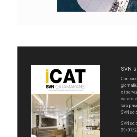
SVN s
Conoscere
giornalis
e i servi
catamara
loro pas
SVN solo
SVN solo
09/07/20