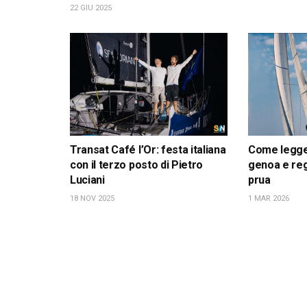
22 GIU 2025
Transat Café l’Or: festa italiana
Come leggere
con il terzo posto di Pietro
genoa e reg
Luciani
prua
18 NOV 2025
1 MAR 2026