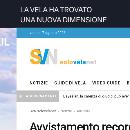
venerdì 7 agosto 2026
NOTIZIE
GUIDE DI VELA
VIDEO GUIDE
B
Bayesian, la carenza di giudici può aver r
AGGIORNAMENTI
SVN solovelanet
Notizie
Attualità
Avvistamento record