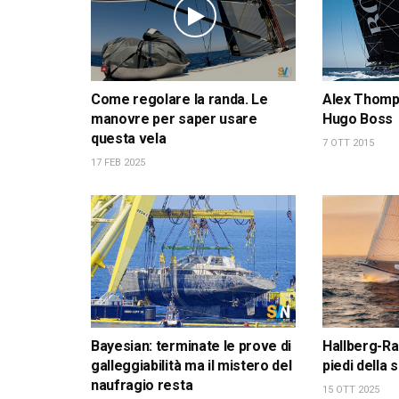
Come regolare la randa. Le
Alex Thomps
manovre per saper usare
Hugo Boss
questa vela
7 OTT 2015
17 FEB 2025
Bayesian: terminate le prove di
Hallberg-Ra
galleggiabilità ma il mistero del
piedi della
naufragio resta
15 OTT 2025