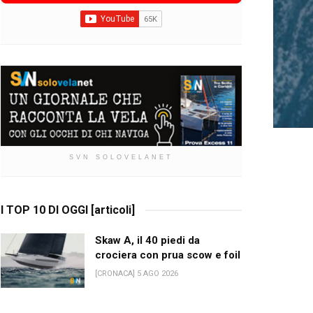
SVN SOLOVELANET
I TOP 10 DI OGGI [articoli]
Skaw A, il 40 piedi da
crociera con prua scow e foil
[CRONACA] 5 AGO 2026