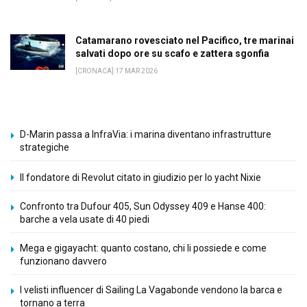
Catamarano rovesciato nel Pacifico, tre marinai
salvati dopo ore su scafo e zattera sgonfia
[CRONACA] 17 MAR 2026
D-Marin passa a InfraVia: i marina diventano infrastrutture
strategiche
Il fondatore di Revolut citato in giudizio per lo yacht Nixie
Confronto tra Dufour 405, Sun Odyssey 409 e Hanse 400:
barche a vela usate di 40 piedi
Mega e gigayacht: quanto costano, chi li possiede e come
funzionano davvero
I velisti influencer di Sailing La Vagabonde vendono la barca e
tornano a terra