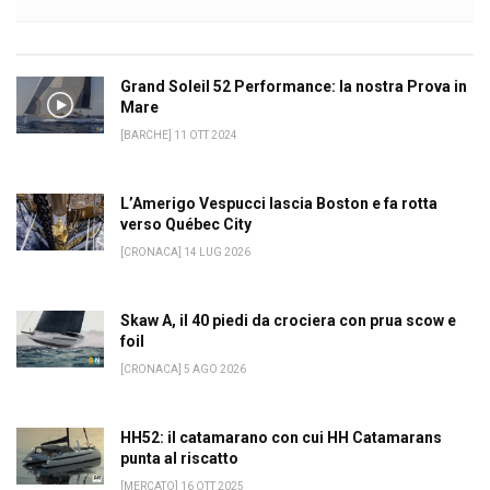
Grand Soleil 52 Performance: la nostra Prova in
Mare
[BARCHE] 11 OTT 2024
L’Amerigo Vespucci lascia Boston e fa rotta
verso Québec City
[CRONACA] 14 LUG 2026
Skaw A, il 40 piedi da crociera con prua scow e
foil
[CRONACA] 5 AGO 2026
HH52: il catamarano con cui HH Catamarans
punta al riscatto
[MERCATO] 16 OTT 2025