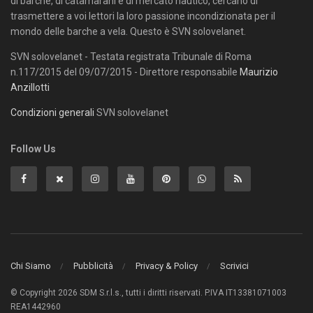
di barche, di catamarani e di mercato nautico, cercano di
trasmettere a voi lettori la loro passione incondizionata per il
mondo delle barche a vela. Questo è SVN solovelanet.
SVN solovelanet - Testata registrata Tribunale di Roma
n.117/2015 del 09/07/2015 - Direttore responsabile
Maurizio
Anzillotti
Condizioni generali
SVN solovelanet
Follow Us
Chi Siamo
Pubblicità
Privacy & Policy
Scrivici
© Copyright 2026 SDM S.r.l.s., tutti i diritti riservati. P.IVA IT13381071003
REA1442960