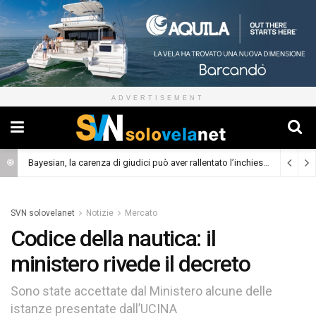
ADVERTISEMENT
Bayesian, la carenza di giudici può aver rallentato l’inchiesta
(Cronaca)
SVN solovelanet
Notizie
Mercato
Codice della nautica: il
ministero rivede il decreto
Sono state accettate dal Ministero alcune delle
istanze presentate dall’UCINA