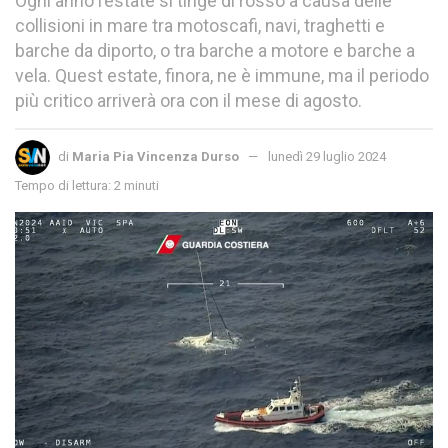
Ogni anno l’estate si tinge di rosso a causa delle
collisioni in mare tra motoscafi, navi, traghetti e
barche da diporto, o tra barche a motore e barche a
vela. Quest estate, finora, ne è immune, ma il periodo
più critico arriverà ora con il mese di agosto.
di
Maria Pia Vincenza Durso
lunedì 29 luglio 2024
Tempo di lettura: 2 minuti