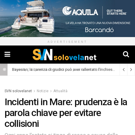
ADVERTISEMENT
Skaw A, il 40 piedi da crociera con prua scow e foil
(Cronaca)
SVN solovelanet
Notizie
Attualità
Incidenti in Mare: prudenza è la
parola chiave per evitare
collisioni