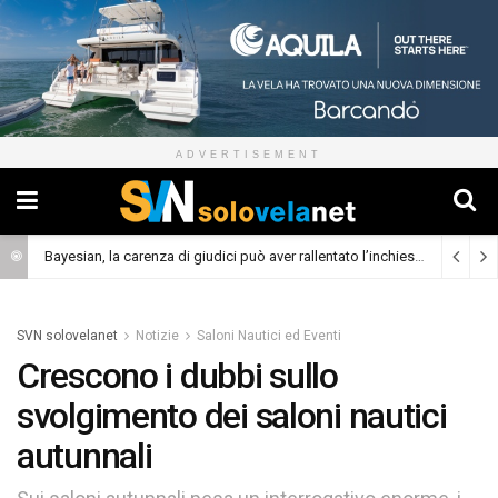
ADVERTISEMENT
Bayesian, la carenza di giudici può aver rallentato l’inchiesta
(Cronaca)
SVN solovelanet
Notizie
Saloni Nautici ed Eventi
Crescono i dubbi sullo
svolgimento dei saloni nautici
autunnali