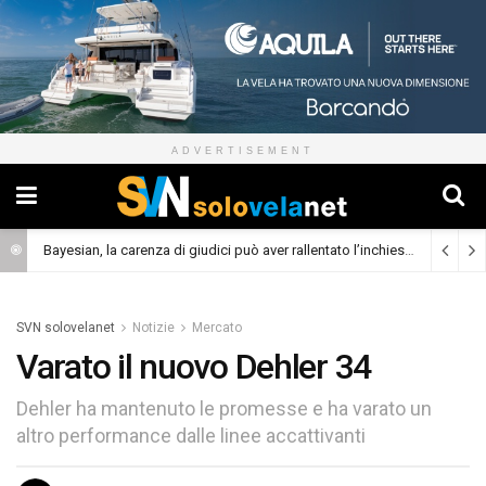
ADVERTISEMENT
Bayesian, la carenza di giudici può aver rallentato l’inchiesta
(Cronaca)
SVN solovelanet
Notizie
Mercato
Varato il nuovo Dehler 34
Dehler ha mantenuto le promesse e ha varato un
altro performance dalle linee accattivanti