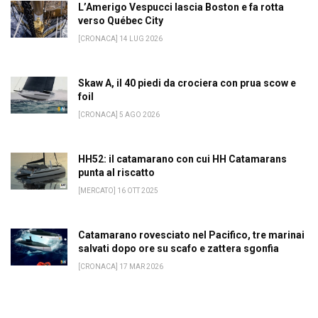
L’Amerigo Vespucci lascia Boston e fa rotta
verso Québec City
[CRONACA] 14 LUG 2026
Skaw A, il 40 piedi da crociera con prua scow e
foil
[CRONACA] 5 AGO 2026
HH52: il catamarano con cui HH Catamarans
punta al riscatto
[MERCATO] 16 OTT 2025
Catamarano rovesciato nel Pacifico, tre marinai
salvati dopo ore su scafo e zattera sgonfia
[CRONACA] 17 MAR 2026