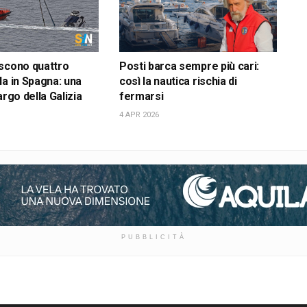
scono quattro
Posti barca sempre più cari:
la in Spagna: una
così la nautica rischia di
argo della Galizia
fermarsi
4 APR 2026
PUBBLICITÀ