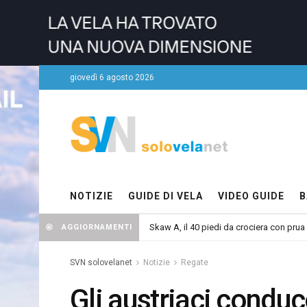
giovedì 6 agosto 2026
NOTIZIE
GUIDE DI VELA
VIDEO GUIDE
B
Skaw A, il 40 piedi da crociera con prua
AGGIORNAMENTI
SVN solovelanet
Notizie
Regate
Gli austriaci conduc