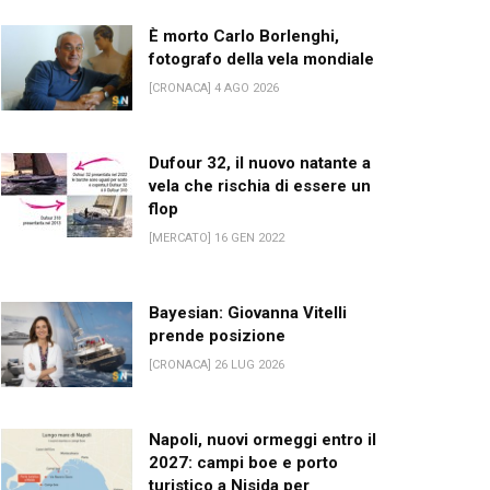
È morto Carlo Borlenghi,
fotografo della vela mondiale
[CRONACA] 4 AGO 2026
Dufour 32, il nuovo natante a
vela che rischia di essere un
flop
[MERCATO] 16 GEN 2022
Bayesian: Giovanna Vitelli
prende posizione
[CRONACA] 26 LUG 2026
Napoli, nuovi ormeggi entro il
2027: campi boe e porto
turistico a Nisida per