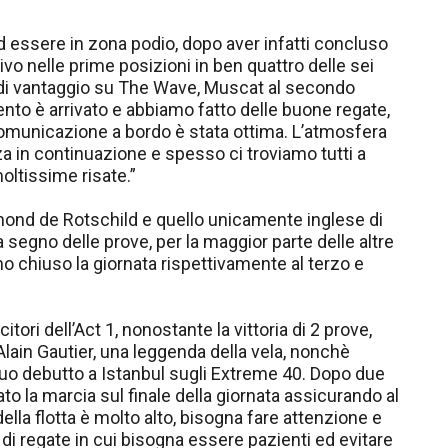
d essere in zona podio, dopo aver infatti concluso
rivo nelle prime posizioni in ben quattro delle sei
i di vantaggio su The Wave, Muscat al secondo
ento è arrivato e abbiamo fatto delle buone regate,
 comunicazione a bordo è stata ottima. L’atmosfera
za in continuazione e spesso ci troviamo tutti a
moltissime risate.”
ond de Rotschild e quello unicamente inglese di
 segno delle prove, per la maggior parte delle altre
o chiuso la giornata rispettivamente al terzo e
tori dell’Act 1, nonostante la vittoria di 2 prove,
Alain Gautier, una leggenda della vela, nonchè
 suo debutto a Istanbul sugli Extreme 40. Dopo due
ato la marcia sul finale della giornata assicurando al
 della flotta è molto alto, bisogna fare attenzione e
o di regate in cui bisogna essere pazienti ed evitare