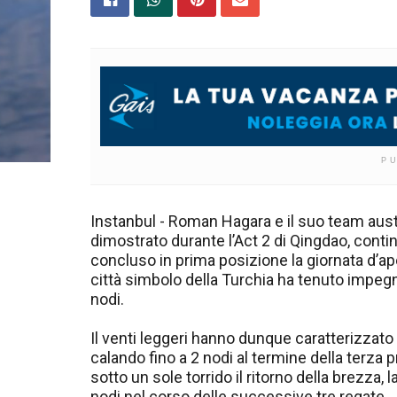
P
Instanbul - Roman Hagara e il suo team aust
dimostrato durante l’Act 2 di Qingdao, conti
concluso in prima posizione la giornata d’ap
città simbolo della Turchia ha tenuto impegnat
nodi.
Il venti leggeri hanno dunque caratterizzato l
calando fino a 2 nodi al termine della terza
sotto un sole torrido il ritorno della brezza, 
nodi nel corso delle successive tre regate.