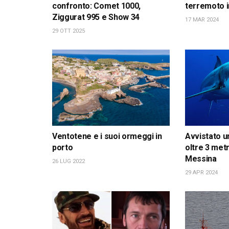
confronto: Comet 1000,
terremoto 
Ziggurat 995 e Show 34
17 MAR 2024
29 OTT 2025
Ventotene e i suoi ormeggi in
Avvistato u
porto
oltre 3 metr
Messina
26 LUG 2022
29 APR 2024