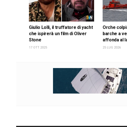
Giulio Lolli, il truffatore di yacht
Orche colpi
che ispirerà un film di Oliver
barche a ve
Stone
affonda al l
17 OTT 2025
25 LUG 2026