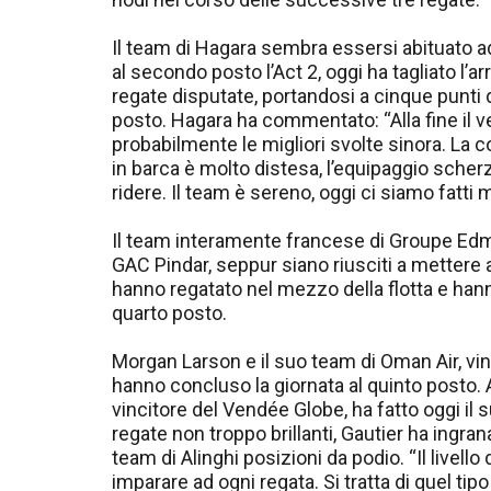
Il team di Hagara sembra essersi abituato a
al secondo posto l’Act 2, oggi ha tagliato l’ar
regate disputate, portandosi a cinque punt
posto. Hagara ha commentato: “Alla fine il v
probabilmente le migliori svolte sinora. La
in barca è molto distesa, l’equipaggio scher
ridere. Il team è sereno, oggi ci siamo fatti 
Il team interamente francese di Groupe Edm
GAC Pindar, seppur siano riusciti a mettere a
hanno regatato nel mezzo della flotta e hann
quarto posto.
Morgan Larson e il suo team di Oman Air, vinci
hanno concluso la giornata al quinto posto. 
vincitore del Vendée Globe, ha fatto oggi il
regate non troppo brillanti, Gautier ha ingran
team di Alinghi posizioni da podio. “Il livello
imparare ad ogni regata. Si tratta di quel tip