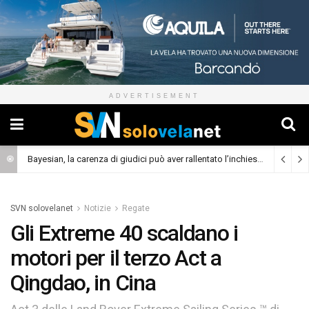
ADVERTISEMENT
Bayesian, la carenza di giudici può aver rallentato l’inchiesta
(Cronaca)
SVN solovelanet
Notizie
Regate
Gli Extreme 40 scaldano i
motori per il terzo Act a
Qingdao, in Cina