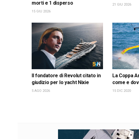
morti e 1 disperso
21 GIU 2026
15 GIU 2026
Il fondatore di Revolut citato in
La Coppa Am
giudizio per lo yacht Nixie
come e dov
5 AGO 2026
15 DIC 2020