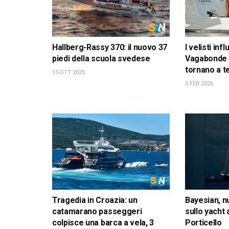
Hallberg-Rassy 370: il nuovo 37
I velisti inf
piedi della scuola svedese
Vagabonde 
tornano a t
15 OTT 2025
5 FEB 2026
Tragedia in Croazia: un
Bayesian, n
catamarano passeggeri
sullo yacht
colpisce una barca a vela, 3
Porticello