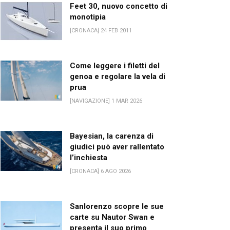
Feet 30, nuovo concetto di
monotipia
[CRONACA] 24 FEB 2011
Come leggere i filetti del
genoa e regolare la vela di
prua
[NAVIGAZIONE] 1 MAR 2026
Bayesian, la carenza di
giudici può aver rallentato
l’inchiesta
[CRONACA] 6 AGO 2026
Sanlorenzo scopre le sue
carte su Nautor Swan e
presenta il suo primo