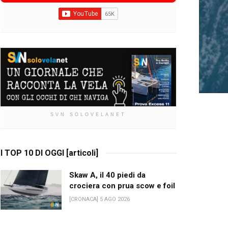
SVN SOLOVELANET
I TOP 10 DI OGGI [articoli]
Skaw A, il 40 piedi da
crociera con prua scow e foil
[CRONACA] 5 AGO 2026