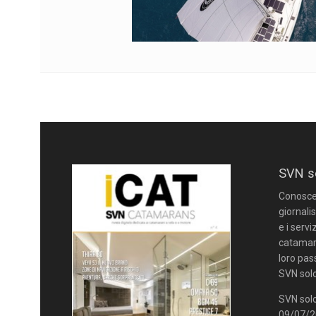
SVN s
Conoscere
giornalis
e i servi
catamara
loro pas
SVN solo
SVN solo
09/07/20