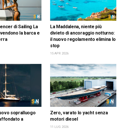
luencer di Sailing La
La Maddalena, niente più
vendono la barca e
divieto di ancoraggio notturno:
erra
il nuovo regolamento elimina lo
stop
15 APR 2026
uovo sopralluogo
Zero, varato lo yacht senza
 affondato a
motori diesel
11 LUG 2026