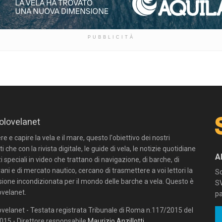
PUBBLICITÀ
olovelanet
 e capire la vela e il mare, questo l'obiettivo dei nostri
ti che con la rivista digitale, le guide di vela, le notizie quotidiane
A
zi speciali in video che trattano di navigazione, di barche, di
ni e di mercato nautico, cercano di trasmettere a voi lettori la
Sc
sione incondizionata per il mondo delle barche a vela. Questo è
SV
velanet.
pa
velanet - Testata registrata Tribunale di Roma n.117/2015 del
15 - Direttore responsabile
Maurizio Anzillotti