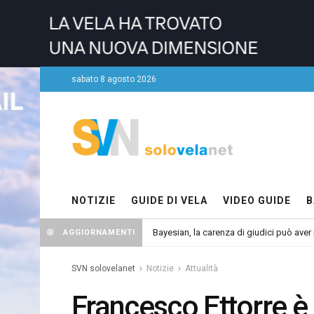
sabato 8 agosto 2026
NOTIZIE
GUIDE DI VELA
VIDEO GUIDE
B
Bayesian, la carenza di giudici può aver r
AGGIORNAMENTI
SVN solovelanet
Notizie
Attualità
Francesco Ettorre è 