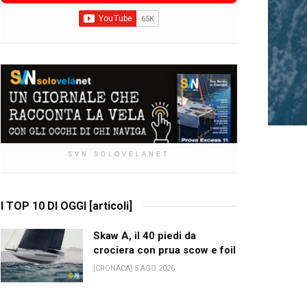
SVN SOLOVELANET
I TOP 10 DI OGGI [articoli]
Skaw A, il 40 piedi da
crociera con prua scow e foil
[CRONACA] 5 AGO 2026