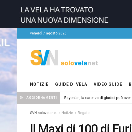
venerdì 7 agosto 2026
NOTIZIE
GUIDE DI VELA
VIDEO GUIDE
B
Bayesian, la carenza di giudici può aver r
AGGIORNAMENTI
SVN solovelanet
Notizie
Regate
Il Maxi di 100 di Fu