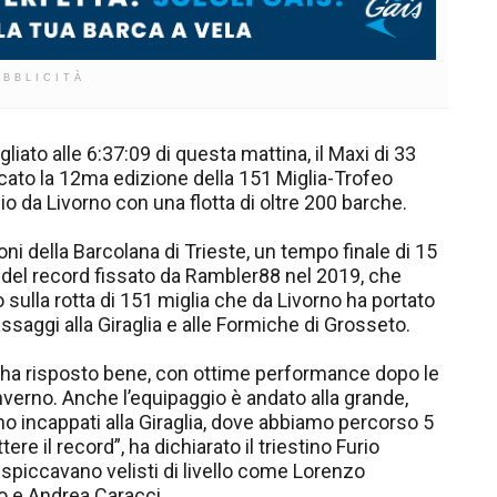
UBBLICITÀ
liato alle 6:37:09 di questa mattina, il Maxi di 33
icato la 12ma edizione della 151 Miglia-Trofeo
ggio da Livorno con una flotta di oltre 200 barche.
ioni della Barcolana di Trieste, un tempo finale di 15
ù del record fissato da Rambler88 nel 2019, che
 sulla rotta di 151 miglia che da Livorno ha portato
assaggi alla Giraglia e alle Formiche di Grosseto.
ca ha risposto bene, con ottime performance dopo le
erno. Anche l’equipaggio è andato alla grande,
mo incappati alla Giraglia, dove abbiamo percorso 5
tere il record”, ha dichiarato il triestino Furio
spiccavano velisti di livello come Lorenzo
o e Andrea Caracci.