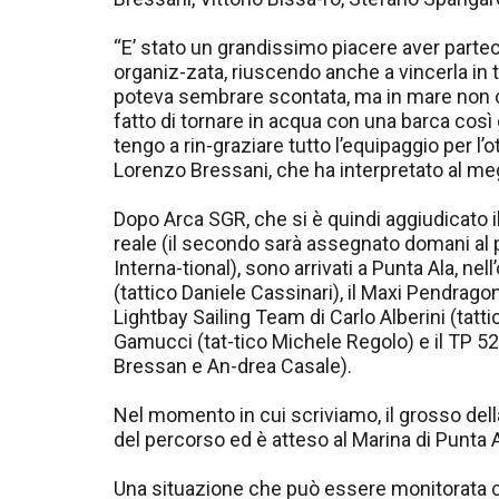
“E’ stato un grandissimo piacere aver partec
organiz-zata, riuscendo anche a vincerla i
poteva sembrare scontata, ma in mare non c’
fatto di tornare in acqua con una barca così
tengo a rin-graziare tutto l’equipaggio per l’o
Lorenzo Bressani, che ha interpretato al megl
Dopo Arca SGR, che si è quindi aggiudicato i
reale (il secondo sarà assegnato domani al
Interna-tional), sono arrivati a Punta Ala, nel
(tattico Daniele Cassinari), il Maxi Pendrago
Lightbay Sailing Team di Carlo Alberini (tatt
Gamucci (tat-tico Michele Regolo) e il TP 52
Bressan e An-drea Casale).
Nel momento in cui scriviamo, il grosso della
del percorso ed è atteso al Marina di Punta 
Una situazione che può essere monitorata c