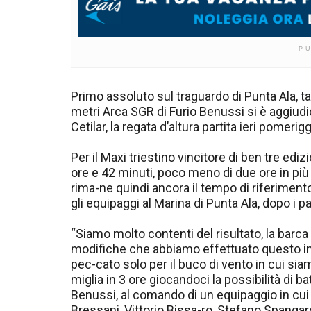
P
Primo assoluto sul traguardo di Punta Ala, tag
metri Arca SGR di Furio Benussi si è aggiud
Cetilar, la regata d’altura partita ieri pomeri
Per il Maxi triestino vincitore di ben tre ediz
ore e 42 minuti, poco meno di due ore in pi
rima-ne quindi ancora il tempo di riferimento
gli equipaggi al Marina di Punta Ala, dopo i p
“Siamo molto contenti del risultato, la bar
modifiche che abbiamo effettuato questo inv
pec-cato solo per il buco di vento in cui sia
miglia in 3 ore giocandoci la possibilità di bat
Benussi, al comando di un equipaggio in cui 
Bressani, Vittorio Bissa-ro, Stefano Spangar