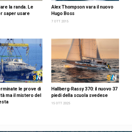
re la randa. Le
Alex Thompson vara il nuovo
r saper usare
Hugo Boss
7 OTT 2015
erminate le prove di
Hallberg-Rassy 370: il nuovo 37
ità ma il mistero del
piedi della scuola svedese
esta
15 OTT 2025