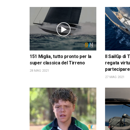
151 Miglia, tutto pronto per la
Il SailGp di
super classica del Tirreno
regata virt
partecipare
28 MAG 2021
27 MAG 2021