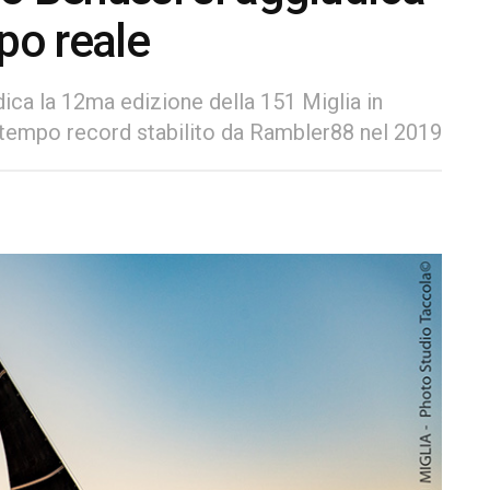
po reale
udica la 12ma edizione della 151 Miglia in
l tempo record stabilito da Rambler88 nel 2019