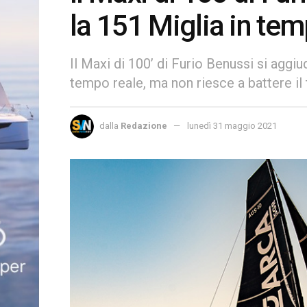
la 151 Miglia in tem
Il Maxi di 100’ di Furio Benussi si aggi
tempo reale, ma non riesce a battere i
dalla
Redazione
lunedì 31 maggio 2021