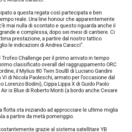
ipato a questa regata così partecipata e ben
n tempo reale. Una line honour che apparentemente
è mai nulla di scontato e questo riguarda anche il
 grande e complessa, dopo sei mesi di cantiere. Ci
ttima prestazione, a partire dal nostro tattico
io le indicazioni di Andrea Caracci”.
l Trofeo Challenge per il primo arrivato in tempo
 primo classificato overall del raggruppamento ORC
l’ordine, il Mylius 80 Twin SoulB di Luciano Gandini
n VI di Nicola Paoleschi, armato per l’occasione dal
ico Lorenzo Bodini), Cippa Lippa X di Guido Paolo
 Air is Blue di Roberto Monti (a bordo anche Cesare
 flotta sta iniziando ad approcciare le ultime miglia
Ala a partire da metà pomeriggio.
ostantemente grazie al sistema satellitare YB