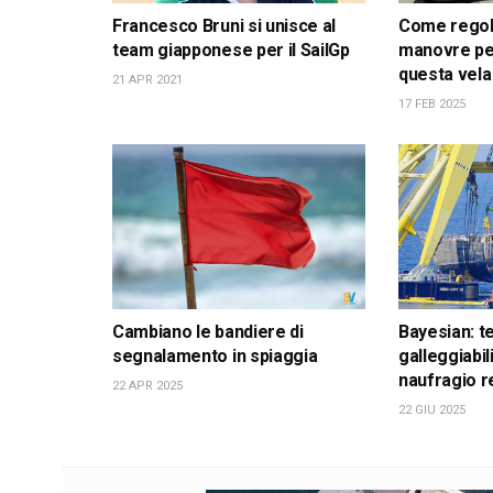
Francesco Bruni si unisce al
Come regola
team giapponese per il SailGp
manovre pe
questa vela
21 APR 2021
17 FEB 2025
Cambiano le bandiere di
Bayesian: t
segnalamento in spiaggia
galleggiabil
naufragio r
22 APR 2025
22 GIU 2025