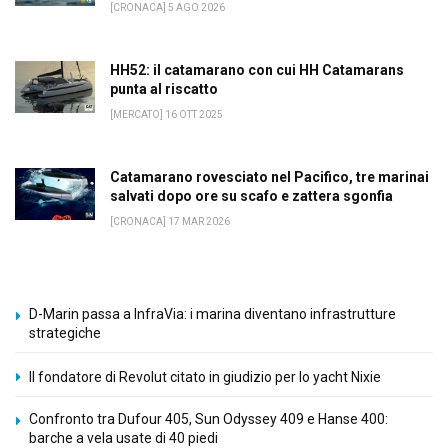
[CRONACA] 5 AGO 2026
HH52: il catamarano con cui HH Catamarans
punta al riscatto
[MERCATO] 16 OTT 2025
Catamarano rovesciato nel Pacifico, tre marinai
salvati dopo ore su scafo e zattera sgonfia
[CRONACA] 17 MAR 2026
D-Marin passa a InfraVia: i marina diventano infrastrutture
strategiche
Il fondatore di Revolut citato in giudizio per lo yacht Nixie
Confronto tra Dufour 405, Sun Odyssey 409 e Hanse 400:
barche a vela usate di 40 piedi