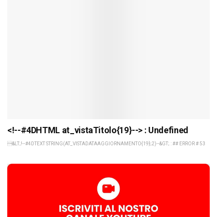
<!--#4DHTML at_vistaTitolo{19}--> : Undefined
&LT;!--#4DTEXT STRING(AT_VISTADATAAGGIORNAMENTO{19};2)--&GT; : ## ERROR # 53