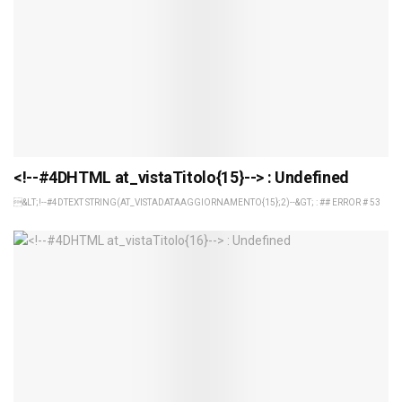
<!--#4DHTML at_vistaTitolo{15}--> : Undefined
&LT;!--#4DTEXT STRING(AT_VISTADATAAGGIORNAMENTO{15};2)--&GT; : ## ERROR # 53