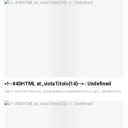
<!--#4DHTML at_vistaTitolo{14}--> : Undefined
&LT;!--#4DTEXT STRING(AT_VISTADATAAGGIORNAMENTO{14};2)--&GT; : ## ERROR # 53