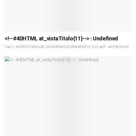
<!--#4DHTML at_vistaTitolo{11}--> : Undefined
&LT;!--#4DTEXT STRING(AT_VISTADATAAGGIORNAMENTO{11};2)--&GT; : ## ERROR # 53