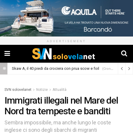
ADVERTISEMENT
Skaw A, il 40 piedi da crociera con prua scow e foil
(Cronaca)
SVN solovelanet
Notizie
Attualità
Immigrati illegali nel Mare del
Nord tra tempeste e banditi
Sembra impossibile, ma anche lungo le coste
inglese ci sono degli sbarchi di migranti