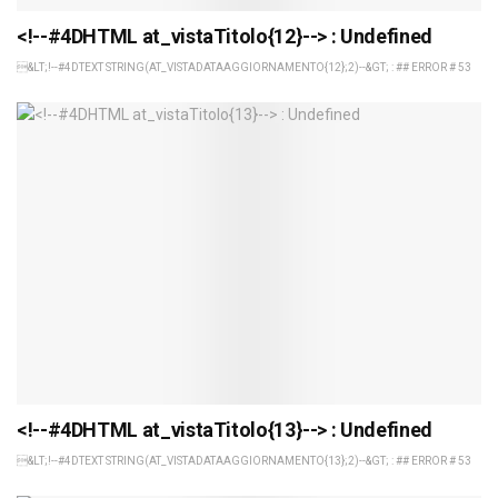
<!--#4DHTML at_vistaTitolo{12}--> : Undefined
&LT;!--#4DTEXT STRING(AT_VISTADATAAGGIORNAMENTO{12};2)--&GT; : ## ERROR # 53
<!--#4DHTML at_vistaTitolo{13}--> : Undefined
&LT;!--#4DTEXT STRING(AT_VISTADATAAGGIORNAMENTO{13};2)--&GT; : ## ERROR # 53