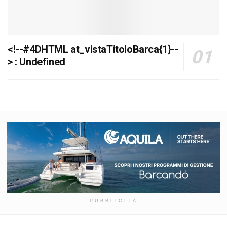
<!--#4DHTML at_vistaTitoloBarca{1}--
> : Undefined
PUBBLICITÀ