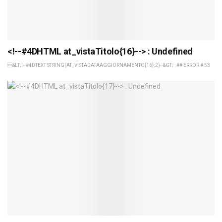
<!--#4DHTML at_vistaTitolo{16}--> : Undefined
&LT;!--#4DTEXT STRING(AT_VISTADATAAGGIORNAMENTO{16};2)--&GT; : ## ERROR # 53