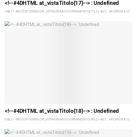
<!--#4DHTML at_vistaTitolo{17}--> : Undefined
&LT;!--#4DTEXT STRING(AT_VISTADATAAGGIORNAMENTO{17};2)--&GT; : ## ERROR # 53
<!--#4DHTML at_vistaTitolo{18}--> : Undefined
&LT;!--#4DTEXT STRING(AT_VISTADATAAGGIORNAMENTO{18};2)--&GT; : ## ERROR # 53