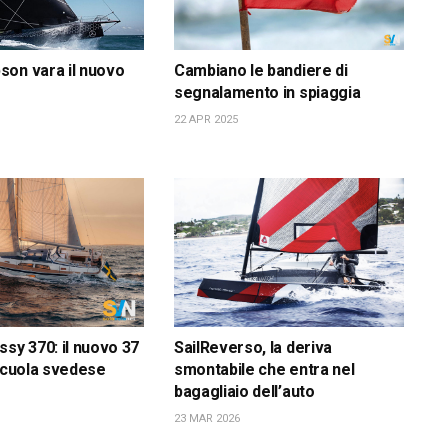
on vara il nuovo
Cambiano le bandiere di
segnalamento in spiaggia
22 APR 2025
ssy 370: il nuovo 37
SailReverso, la deriva
 scuola svedese
smontabile che entra nel
bagagliaio dell’auto
23 MAR 2026