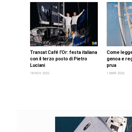
Transat Café l’Or: festa italiana
Come leggere
con il terzo posto di Pietro
genoa e reg
Luciani
prua
18 NOV 2025
1 MAR 2026