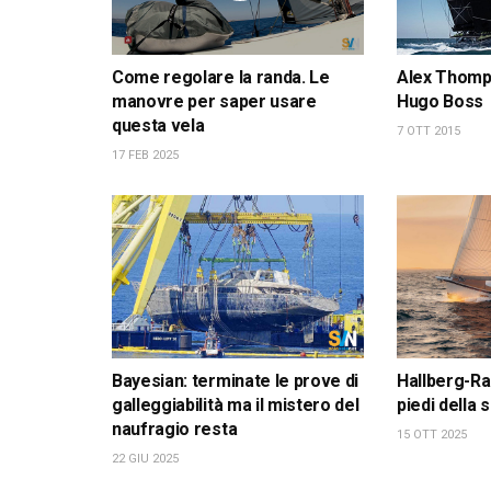
Come regolare la randa. Le
Alex Thomps
manovre per saper usare
Hugo Boss
questa vela
7 OTT 2015
17 FEB 2025
Bayesian: terminate le prove di
Hallberg-Ra
galleggiabilità ma il mistero del
piedi della
naufragio resta
15 OTT 2025
22 GIU 2025