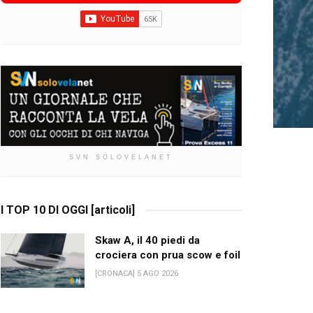
SVN SOLOVELANET
I TOP 10 DI OGGI [articoli]
Skaw A, il 40 piedi da
crociera con prua scow e foil
[CRONACA] 5 AGO 2026