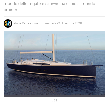
mondo delle regate e si avvicina di più al mondo
cruiser
dalla
Redazione
martedì 22 dicembre 2020
J45