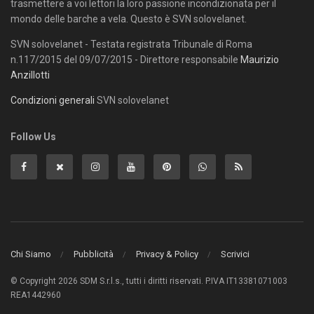
trasmettere a voi lettori la loro passione incondizionata per il
mondo delle barche a vela. Questo è SVN solovelanet.
SVN solovelanet - Testata registrata Tribunale di Roma
n.117/2015 del 09/07/2015 - Direttore responsabile
Maurizio
Anzillotti
Condizioni generali
SVN solovelanet
Follow Us
Chi Siamo
Pubblicità
Privacy & Policy
Scrivici
© Copyright 2026 SDM S.r.l.s., tutti i diritti riservati. P.IVA IT13381071003
REA1442960