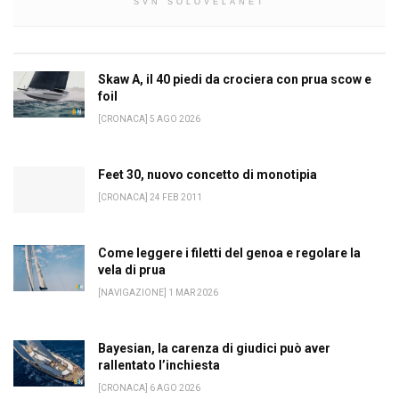
SVN SOLOVELANET
Skaw A, il 40 piedi da crociera con prua scow e
foil
[CRONACA] 5 AGO 2026
Feet 30, nuovo concetto di monotipia
[CRONACA] 24 FEB 2011
Come leggere i filetti del genoa e regolare la
vela di prua
[NAVIGAZIONE] 1 MAR 2026
Bayesian, la carenza di giudici può aver
rallentato l’inchiesta
[CRONACA] 6 AGO 2026