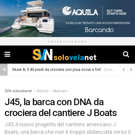
ADVERTISEMENT
Skaw A, il 40 piedi da crociera con prua scow e foil
(Cronaca)
SVN solovelanet
Notizie
Mercato
J45, la barca con DNA da
crociera del cantiere J Boats
J45, il nuovo progetto del cantiere americano J
Boats, una barca che non è troppo sbilanciata verso il