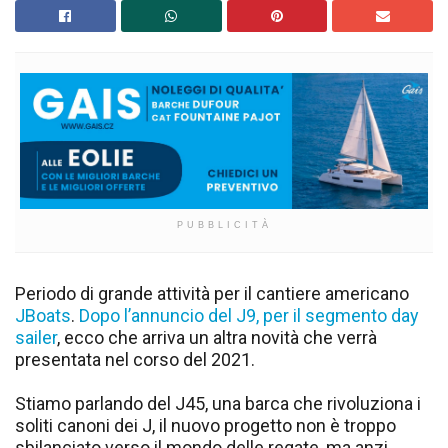
PUBBLICITÀ
Periodo di grande attività per il cantiere americano
JBoats
.
Dopo l’annuncio del J9, per il segmento day
sailer
, ecco che arriva un altra novità che verrà
presentata nel corso del 2021.
Stiamo parlando del J45, una barca che rivoluziona i
soliti canoni dei J, il nuovo progetto non è troppo
sbilanciato verso il mondo delle regate, ma anzi