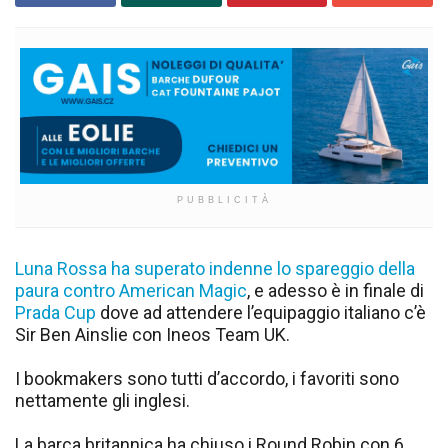
PUBBLICITÀ
Luna Rossa ha superato indenne lo spareggio della
paura contro American Magic
, e adesso è in finale di
Prada Cup
dove ad attendere l’equipaggio italiano c’è
Sir Ben Ainslie con Ineos Team UK.
I bookmakers sono tutti d’accordo, i favoriti sono
nettamente gli inglesi.
La barca britannica ha chiuso i Round Robin con 6