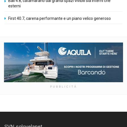
Bali 4.8, catamarano dai grandi spazi vivibili sia interni che
esterni
First 40.7, carena performante e un piano velico generoso
PUBBLICITÀ
SVN solovelanet