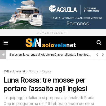
ADVERTISEMENT
Bayesian, la carenza di giudici può aver rallentato l’inchiesta
(Cronaca)
SVN solovelanet
Notizie
Regate
Luna Rossa: tre mosse per
portare l’assalto agli inglesi
L’equipaggio italiano si prepara alla finale di Prada
Cup in programma dal 13 febbraio, ecco come si