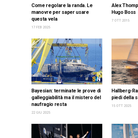
Come regolare la randa. Le
Alex Thomps
manovre per saper usare
Hugo Boss
questa vela
7 OTT 2015
17 FEB 2025
Bayesian: terminate le prove di
Hallberg-Ra
galleggiabilità ma il mistero del
piedi della
naufragio resta
15 OTT 2025
22 GIU 2025