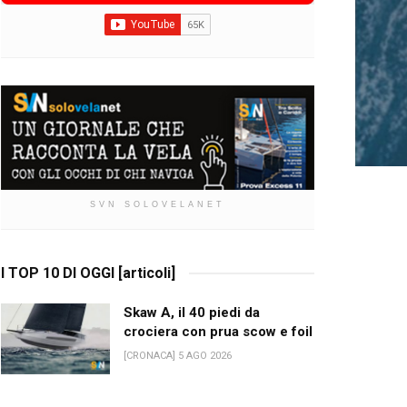
SVN SOLOVELANET
I TOP 10 DI OGGI [articoli]
Skaw A, il 40 piedi da
crociera con prua scow e foil
[CRONACA] 5 AGO 2026