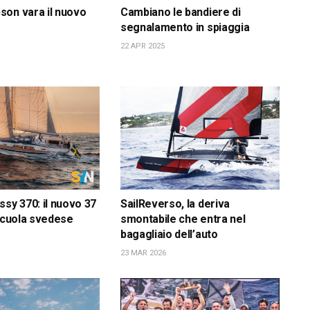
on vara il nuovo
Cambiano le bandiere di
segnalamento in spiaggia
22 APR 2025
ssy 370: il nuovo 37
SailReverso, la deriva
 scuola svedese
smontabile che entra nel
bagagliaio dell’auto
23 MAR 2026