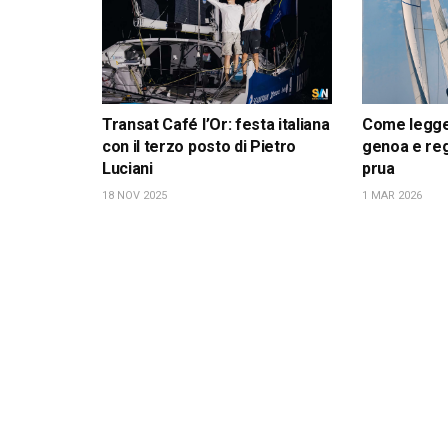
Transat Café l’Or: festa italiana
Come leggere
con il terzo posto di Pietro
genoa e reg
Luciani
prua
18 NOV 2025
1 MAR 2026