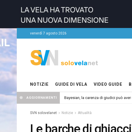
venerdì 7 agosto 2026
NOTIZIE
GUIDE DI VELA
VIDEO GUIDE
B
Bayesian, la carenza di giudici può aver r
AGGIORNAMENTI
SVN solovelanet
Notizie
Attualità
Le barche di ghiacc