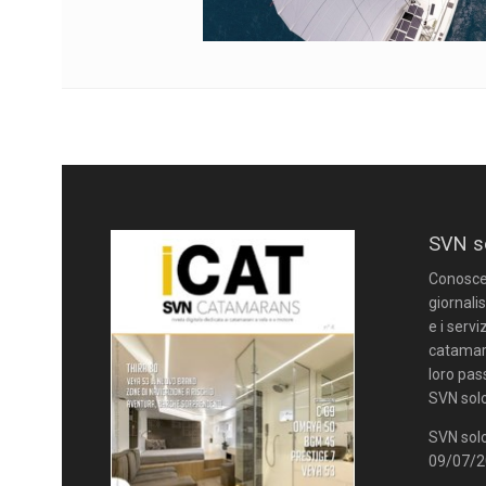
SVN s
Conoscere
giornalis
e i servi
catamara
loro pas
SVN solo
SVN solo
09/07/20