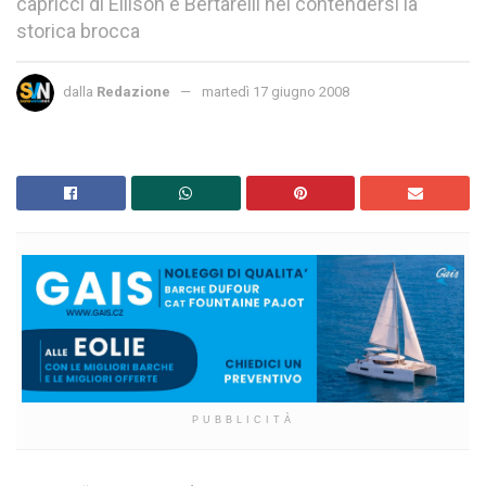
capricci di Ellison e Bertarelli nel contendersi la
storica brocca
dalla
Redazione
martedì 17 giugno 2008
PUBBLICITÀ