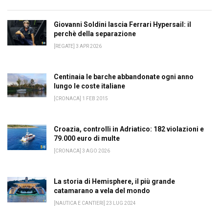
Giovanni Soldini lascia Ferrari Hypersail: il
perchè della separazione
[REGATE] 3 APR 2026
Centinaia le barche abbandonate ogni anno
lungo le coste italiane
[CRONACA] 1 FEB 2015
Croazia, controlli in Adriatico: 182 violazioni e
79.000 euro di multe
[CRONACA] 3 AGO 2026
La storia di Hemisphere, il più grande
catamarano a vela del mondo
[NAUTICA E CANTIERI] 23 LUG 2024