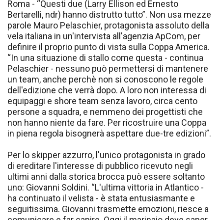
Roma - “Questi due (Larry Ellison ed Ernesto
Bertarelli, ndr) hanno distrutto tutto”. Non usa mezze
parole Mauro Pelaschier, protagonista assoluto della
vela italiana in un'intervista all'agenzia ApCom, per
definire il proprio punto di vista sulla Coppa America.
“In una situazione di stallo come questa - continua
Pelaschier - nessuno può permettersi di mantenere
un team, anche perchè non si conoscono le regole
dell'edizione che verrà dopo. A loro non interessa di
equipaggi e shore team senza lavoro, circa cento
persone a squadra, e nemmeno dei progettisti che
non hanno niente da fare. Per ricostruire una Coppa
in piena regola bisognerà aspettare due-tre edizioni”.
Per lo skipper azzurro, l'unico protagonista in grado
di ereditare l'interesse di pubblico ricevuto negli
ultimi anni dalla storica brocca può essere soltanto
uno: Giovanni Soldini. “L'ultima vittoria in Atlantico -
ha continuato il velista - è stata entusiasmante e
seguitissima. Giovanni trasmette emozioni, riesce a
comunicare e far capire. Oggi il marinaio deve saper