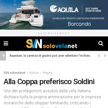
ADVERTISEMENT
Bayesian, la carenza di giudici può aver rallentato l’inchiesta
(Cronaca)
SVN solovelanet
Notizie
Regate
Alla Coppa preferisco Soldini
Uno dei protagonisti assoluti della vela italiana
dichiara tutta la propria ammirazione per le imprese
oceaniche dello skipper lombardo, criticando i