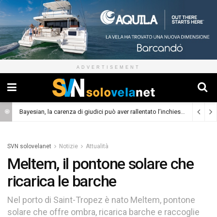
ADVERTISEMENT
Bayesian, la carenza di giudici può aver rallentato l’inchiesta
(Cronaca)
SVN solovelanet
Notizie
Attualità
Meltem, il pontone solare che
ricarica le barche
Nel porto di Saint-Tropez è nato Meltem, pontone
solare che offre ombra, ricarica barche e raccoglie