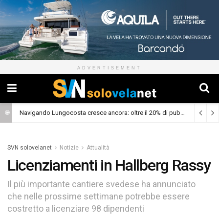
ADVERTISEMENT
Navigando Lungocosta cresce ancora: oltre il 20% di pubblico dalla prima puntata
SVN solovelanet
Notizie
Attualità
Licenziamenti in Hallberg Rassy
Il più importante cantiere svedese ha annunciato
che nelle prossime settimane potrebbe essere
costretto a licenziare 98 dipendenti