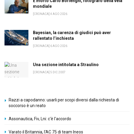
È morto Carlo Borlenghi, fotografo della vela
mondiale
[CRONACA] 4 AGO 2026
Bayesian, la carenza di giudici può aver
rallentato l’inchiesta
[CRONACA] 6 AGO 2026
Una sezione intitolata a Straulino
[CRONACA] 5 DIC 2007
Razzi a capodanno: usarli per scopi diversi dalla richiesta di
soccorso è un reato
Assonautica, Fiv, Lni: c'è l'accordo
Varato il Britannia, l’AC 75 di team Ineos