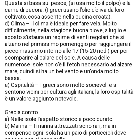
Questa si basa sul pesce, (si usa molto il polpo) e la
carne di pecora. (I greci usano l’olio d’oliva da loro
coltivato, cosa assente nella cucina croata).
d) Clima – Il clima è ideale per fare vela. Molto
difficilmente, nella stagione buona piove, a luglio e
agosto s’istaura un regime di venti regolari che si
alzano nel primissimo pomeriggio per raggiungere il
picco massimo intorno alle 17 (15-20 nodi) per poi
scomparire al calare del sole. A causa delle
numerose isole non c’è il fetch necessario ad alzare
mare, quindi si ha un bel vento e un'onda molto
bassa.
e) Ospitalità – I greci sono molto socievoli e si
sentono vicini per cultura agli italiani, la loro ospitalità
è un valore aggiunto notevole.
Grecia contro
a) Nelle isole l’aspetto storico è poco curato.
b) Marina – I marina attrezzati sono rari, ma in
compenso ogni isola ha un paio di porticcioli dove