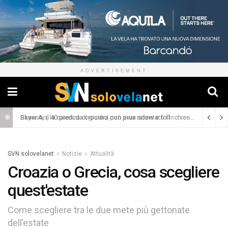
ADVERTISEMENT
Skaw A, il 40 piedi da crociera con prua scow e foil
(Cronaca)
SVN solovelanet
Notizie
Attualità
Croazia o Grecia, cosa scegliere
quest'estate
Come scegliere tra le due mete più gettonate
dell’estate