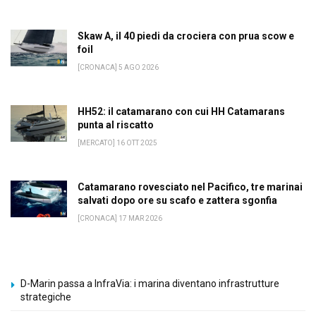
Skaw A, il 40 piedi da crociera con prua scow e
foil
[CRONACA] 5 AGO 2026
HH52: il catamarano con cui HH Catamarans
punta al riscatto
[MERCATO] 16 OTT 2025
Catamarano rovesciato nel Pacifico, tre marinai
salvati dopo ore su scafo e zattera sgonfia
[CRONACA] 17 MAR 2026
D-Marin passa a InfraVia: i marina diventano infrastrutture
strategiche