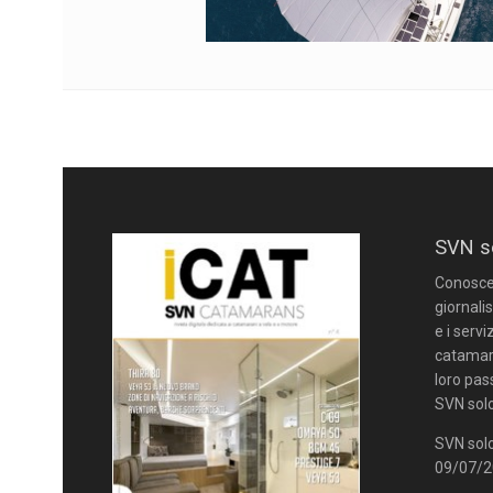
SVN s
Conoscere
giornalis
e i servi
catamara
loro pas
SVN solo
SVN solo
09/07/20