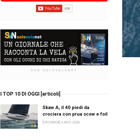
SVN SOLOVELANET
I TOP 10 DI OGGI [articoli]
Skaw A, il 40 piedi da
crociera con prua scow e foil
[CRONACA] 5 AGO 2026