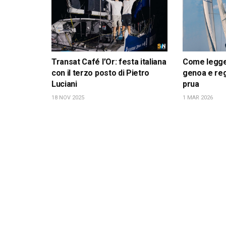
Transat Café l’Or: festa italiana
Come leggere
con il terzo posto di Pietro
genoa e reg
Luciani
prua
18 NOV 2025
1 MAR 2026