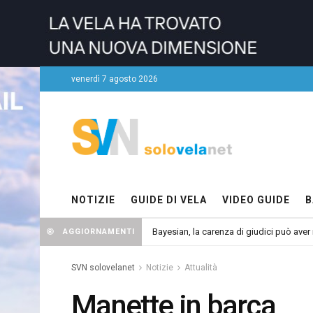
venerdì 7 agosto 2026
NOTIZIE
GUIDE DI VELA
VIDEO GUIDE
B
Bayesian, la carenza di giudici può aver r
AGGIORNAMENTI
SVN solovelanet
Notizie
Attualità
Manette in barca