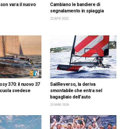
on vara il nuovo
Cambiano le bandiere di
segnalamento in spiaggia
22 APR 2025
ssy 370: il nuovo 37
SailReverso, la deriva
 scuola svedese
smontabile che entra nel
bagagliaio dell’auto
23 MAR 2026