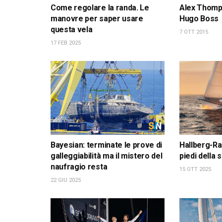
Come regolare la randa. Le
Alex Thomps
manovre per saper usare
Hugo Boss
questa vela
7 OTT 2015
17 FEB 2025
Bayesian: terminate le prove di
Hallberg-Ra
galleggiabilità ma il mistero del
piedi della
naufragio resta
15 OTT 2025
22 GIU 2025