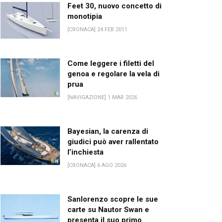
Feet 30, nuovo concetto di
monotipia
[CRONACA] 24 FEB 2011
Come leggere i filetti del
genoa e regolare la vela di
prua
[NAVIGAZIONE] 1 MAR 2026
Bayesian, la carenza di
giudici può aver rallentato
l’inchiesta
[CRONACA] 6 AGO 2026
Sanlorenzo scopre le sue
carte su Nautor Swan e
presenta il suo primo