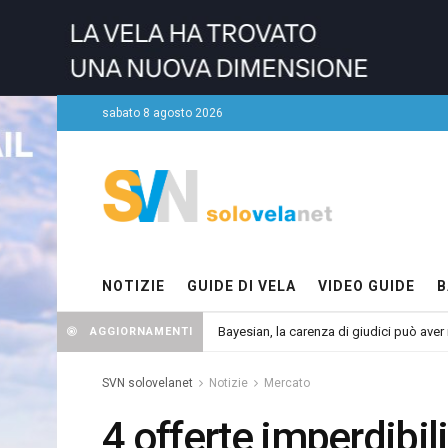
sabato 8 agosto 2026
NOTIZIE
GUIDE DI VELA
VIDEO GUIDE
B
Bayesian, la carenza di giudici può aver r
AGGIORNAMENTI
SVN solovelanet
Notizie
Mercato
4 offerte imperdibil