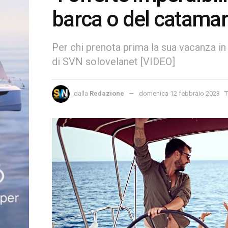
barca o del catamara
Per chi prenota prima la sua vacanza in b
di SVN solovelanet [VIDEO]
dalla
Redazione
domenica 12 febbraio 2023
T