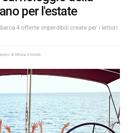
no per l'estate
arca 4 offerte imperdibili create per i lettori
empo di lettura: 3 minuti