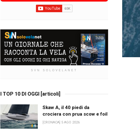
SVN SOLOVELANET
I TOP 10 DI OGGI [articoli]
Skaw A, il 40 piedi da
crociera con prua scow e foil
[CRONACA] 5 AGO 2026