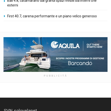
Bali 4.8, catamarano dai grandi spazi vivibili sia interni che
esterni
First 40.7, carena performante e un piano velico generoso
PUBBLICITÀ
SVN solovelanet