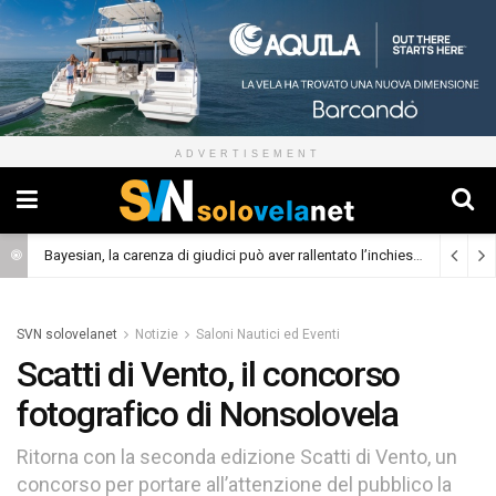
ADVERTISEMENT
Bayesian, la carenza di giudici può aver rallentato l’inchiesta
(Cronaca)
SVN solovelanet
Notizie
Saloni Nautici ed Eventi
Scatti di Vento, il concorso
fotografico di Nonsolovela
Ritorna con la seconda edizione Scatti di Vento, un
concorso per portare all’attenzione del pubblico la