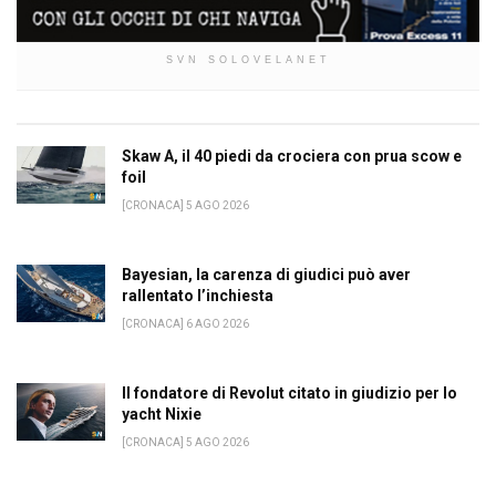
SVN SOLOVELANET
Skaw A, il 40 piedi da crociera con prua scow e
foil
[CRONACA] 5 AGO 2026
Bayesian, la carenza di giudici può aver
rallentato l’inchiesta
[CRONACA] 6 AGO 2026
Il fondatore di Revolut citato in giudizio per lo
yacht Nixie
[CRONACA] 5 AGO 2026