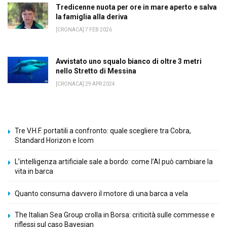
Tredicenne nuota per ore in mare aperto e salva
la famiglia alla deriva
[CRONACA] 7 FEB 2026
Avvistato uno squalo bianco di oltre 3 metri
nello Stretto di Messina
[CRONACA] 29 APR 2024
Tre V.H.F. portatili a confronto: quale scegliere tra Cobra,
Standard Horizon e Icom
L’intelligenza artificiale sale a bordo: come l’AI può cambiare la
vita in barca
Quanto consuma davvero il motore di una barca a vela
The Italian Sea Group crolla in Borsa: criticità sulle commesse e
riflessi sul caso Bayesian