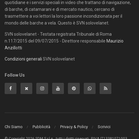
quotidiane e i servizi speciali in video che trattano di navigazione,
di barche, di catamarani e di mercato nautico, cercano di
trasmettere a voi lettori la loro passione incondizionata per il
mondo delle barche a vela. Questo è SVN solovelanet.
SVN solovelanet - Testata registrata Tribunale di Roma
n.117/2015 del 09/07/2015 - Direttore responsabile
Maurizio
Anzillotti
Condizioni generali
SVN solovelanet
Follow Us
Chi Siamo
Pubblicità
Privacy & Policy
Scrivici
© Copyright 2026 SDM S.r.l.s., tutti i diritti riservati. P.IVA IT13381071003