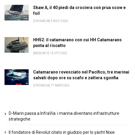
Skaw A, il 40 piedi da crociera con prua scow e
foil
[CRONACA] 5 AGO 2026
HH52: il catamarano con cui HH Catamarans
punta al riscatto
[MERCATO] 16 OTT 2025
Catamarano rovesciato nel Pacifico, tre marinai
salvati dopo ore su scafo e zattera sgonfia
[CRONACA] 17 MAR 2026
D-Marin passa a InfraVia: i marina diventano infrastrutture
strategiche
Il fondatore di Revolut citato in giudizio per lo yacht Nixie