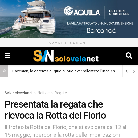
ADVERTISEMENT
Bayesian, la carenza di giudici può aver rallentato l’inchiesta
(Cronaca)
SVN solovelanet
Notizie
Regate
Presentata la regata che
rievoca la Rotta dei Florio
Il trofeo la Rotta dei Florio, che si svolgerà dal 13 al
15 maggio, ripercorre la rotta delle imbarcazioni