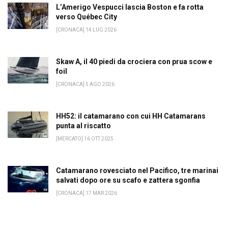
L’Amerigo Vespucci lascia Boston e fa rotta
verso Québec City
[CRONACA] 14 LUG 2026
Skaw A, il 40 piedi da crociera con prua scow e
foil
[CRONACA] 5 AGO 2026
HH52: il catamarano con cui HH Catamarans
punta al riscatto
[MERCATO] 16 OTT 2025
Catamarano rovesciato nel Pacifico, tre marinai
salvati dopo ore su scafo e zattera sgonfia
[CRONACA] 17 MAR 2026